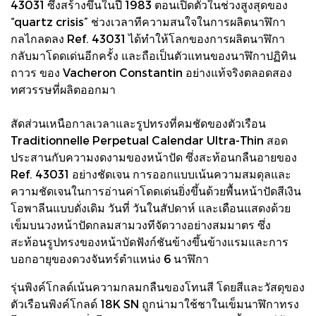
43031 ซึ่งสร้างขึ้นในปี 1983 ตอนเปิดตัวในช่วงสูงสุดของ
“quartz crisis” ช่วงเวลาทีความสนใจในการผลิตนาฬิกา
กลไกลดลง Ref. 43031 ได้ทําให้โลกของการผลิตนาฬิกา
กลับมาโดดเด่นอีกครั้ง และถือเป็นตัวแทนของนาฬิกาปฏิทิน
ถาวร ของ Vacheron Constantin อย่างแท้จริงตลอดสอง
ทศวรรษที่ผลิตออกมา
สัดส่วนเหนือกาลเวลาและรูปทรงที่คมชัดของตัวเรือน
Traditionnelle Perpetual Calendar Ultra-Thin สอด
ประสานกับความงดงามของหน้าปัด ซึ่งสะท้อนกลืนอายของ
Ref. 43031 อย่างชัดเจน การออกแบบเน้นความสมดุลและ
ความชัดเจนในการอ่านค่าโดดเด่นยิ่งขึ้นด้วยพื้นหน้าปัดสีเงิน
โอพาลีนแบบดั่งเดิม วันที่ วันในสัปดาห์ และเดือนแสดงด้วย
เข็มบนวงหน้าปัดกลมสามวงทีจัดวางอย่างสมมาตร ซึ่ง
สะท้อนรูปทรงของหน้าบัดฟังก์ชันข้างขึ้นข้างแรมและการ
บอกอายุของดวงจันทร์ตําแหน่ง 6 นาฬิกา
รุ่นพิงค์โกลด์เน้นความกลมกลืนของโทนสี โดยสีและวัสดุของ
ตัวเรือนพิงค์โกลด์ 18K SN ถูกน่ามาใช้ชาในเข็มนาฬิกาทรง