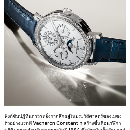
ฟังก์ชันปฏิทินถาวรหยั่งรากลึกอยู่ในประวัติศาสตร์ของเมซง
ตัวอย่างแรกที Vacheron Constantin สร้างขึ้นคือนาฬิกา
ปฎิทินถาวรสําหรับหอดูดาวในปี 1884 ซึ่งปัจจุบันเก็บรักษาอยู่