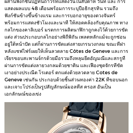
ผสานฟังก์ชันปฏิทินถาวรที่แสดงวันในสัปดาห์ วันที่ และ การ
แสดงผลแบบ 48 เดือนพร้อมการระบุปีอธิกสุรทิน รวมถึง
ฟังก์ชันข้างขึ้นข้างแรม และการบอกอายุของดวงจันทร์
พร้อมการแสดงชัวโมงและนาที ให้สอดคล้องกับคุณภาพ ทาง
กลไกของคาลิเบอร์ มรดกการผลิตนาฬิกาถูกคงไว้ด้วยการขัด
แต่ง ส่วนประกอบกลไกอย่างพิถีพิถัน เพลตหลักแม้จะถูกซ่อน
อยู่ใต้หน้าปัด แต่ก็ผ่านการขัดแต่งสายเกรนวงกลม ขณะทีฝา
หลังแซฟไฟร์เผยให้เห็นลวดลาย Côtes de Geneve และการ
เจียรขอบสะพานจ์กรด้วยมือรวมถึงหลุมยีดอัญมณีและสกรูที
ผ่านการขัดแต่งลายวงกลมด้วยชาติน และเฟืองชุดจักรทีขัด
เงาอย่างประณีต โรเตอร์ ตกแต่งด้วยลวดลาย Cotes de
Geneve เช่นกัน ประกอบด้วยชิ้นส่วนทองค่า 22K ทีขอบนอก
และเจาะโปร่งเป็นรูปสัญลักษณ์มอลทีส ครอส อันเป็น
เอกลักษณ์ของเข่ง