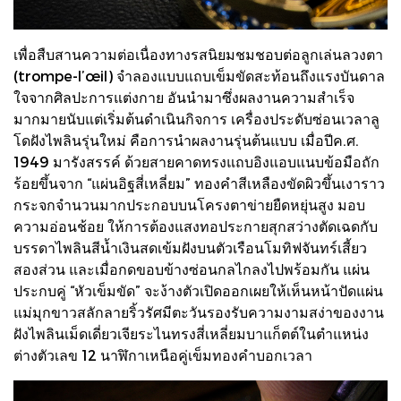
เพื่อสืบสานความต่อเนื่องทางรสนิยมชมชอบต่อลูกเล่นลวงตา
(trompe-l’œil) จำลองแบบแถบเข็มขัดสะท้อนถึงแรงบันดาล
ใจจากศิลปะการแต่งกาย อันนำมาซึ่งผลงานความสำเร็จ
มากมายนับแต่เริ่มต้นดำเนินกิจการ เครื่องประดับซ่อนเวลาลู
โดฝังไพลินรุ่นใหม่ คือการนำผลงานรุ่นต้นแบบ เมื่อปีค.ศ.
1949 มารังสรรค์ ด้วยสายคาดทรงแถบอิงแอบแนบข้อมือถัก
ร้อยขึ้นจาก “แผ่นอิฐสี่เหลี่ยม” ทองคำสีเหลืองขัดผิวขึ้นเงาราว
กระจกจำนวนมากประกอบบนโครงตาข่ายยืดหยุ่นสูง มอบ
ความอ่อนช้อย ให้การต้องแสงทอประกายสุกสว่างตัดเฉดกับ
บรรดาไพลินสีน้ำเงินสดเข้มฝังบนตัวเรือนโมทิฟจันทร์เสี้ยว
สองส่วน และเมื่อกดขอบข้างซ่อนกลไกลงไปพร้อมกัน แผ่น
ประกบคู่ “หัวเข็มขัด” จะง้างตัวเปิดออกเผยให้เห็นหน้าปัดแผ่น
แม่มุกขาวสลักลายริ้วรัศมีตะวันรองรับความงามสง่าของงาน
ฝังไพลินเม็ดเดี่ยวเจียระไนทรงสี่เหลี่ยมบาแก็ตต์ในตำแหน่ง
ต่างตัวเลข 12 นาฬิกาเหนือคู่เข็มทองคำบอกเวลา