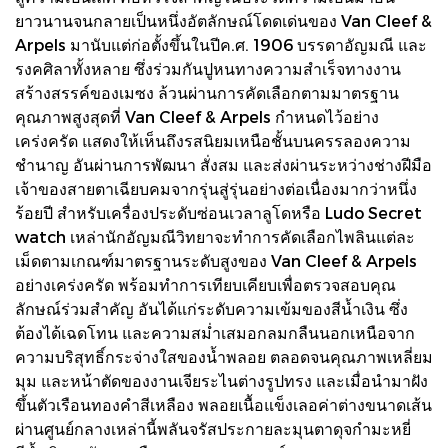
ยาวนานจนกลายเป็นหนึ่งอัตลักษณ์โดดเด่นของ Van Cleef &
Arpels มานับแต่ก่อตั้งขึ้นในปีค.ศ. 1906 บรรดาอัญมณี และ
รงคศิลาทั้งหลาย ซึ่งร่วมกันปูหนทางความสำเร็จทางงาน
สร้างสรรค์ของเมซง ล้วนผ่านการคัดเลือกตามมาตรฐาน
คุณภาพสูงสุดที่ Van Cleef & Arpels กำหนดไว้อย่าง
เคร่งครัด แสดงให้เห็นถึงรสนิยมเหนือชั้นบนครรลองความ
ชำนาญ อันผ่านการพัฒนา สั่งสม และส่งผ่านระหว่างช่างฝีมือ
เจ้าของสายตาเฉียบคมจากรุ่นสู่รุ่นอย่างต่อเนื่องมากว่าหนึ่ง
ร้อยปี สำหรับเครื่องประดับซ่อนเวลาลูโดหรือ Ludo Secret
watch เหล่านักอัญมณีวิทยาจะทำการคัดเลือกไพลินแต่ละ
เม็ดตามเกณฑ์มาตรฐานระดับสูงของ Van Cleef & Arpels
อย่างเคร่งครัด พร้อมทำการเทียบเคียบเพื่อตรวจสอบคุณ
ลักษณ์ร่วมสำคัญ อันได้แก่ระดับความเข้มของสีน้ำเงิน ซึ่ง
ต้องได้เฉดโทน และความสม่ำเสมอกลมกลืนนอกเหนือจาก
ความบริสุทธิ์กระจ่างใสของน้ำพลอย ตลอดจนคุณภาพเหลี่ยม
มุม และหน้าตัดของงานเจียระไนต่างรูปทรง และเมื่อนำมาฝัง
ขึ้นตัวเรือนทองคำสีเหลือง พลอยเนื้อแข็งเลอค่าต่างขนาดเส้น
ผ่านศูนย์กลางเหล่านี้พลันจรัสประกายละมุนตาดุจกำมะหยี่