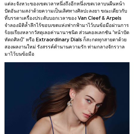
แต่ละจังหวะของเขตเวลาหนึ่งถึงอีกหนึ่งเขตเวลาบนผืนหน้า
ปัดอันงามสง่าด้วยความเป็นเลิศทางศิลปะลงยา ขณะเดียวกับ
ที่บรรดาเครื่องประดับบอกเวลาของ Van Cleef & Arpels
จำลองมิติล้ำลึกไร้ขอบเขตแห่งฟากฟ้ามาไว้บนข้อมือผ่านการ
ร้อยเรียงหลากวัสดุเลอค่านานาชนิด ส่วนคอลเลกชัน “หน้าปัด
หัตถศิลป์” หรือ Extraordinary Dials ก็สะกดทุกสายตาด้วย
สองผลงานใหม่ รังสรรค์ตำนานความรัก ท่ามกลางจักรวาล
มาไว้บนข้อมือ