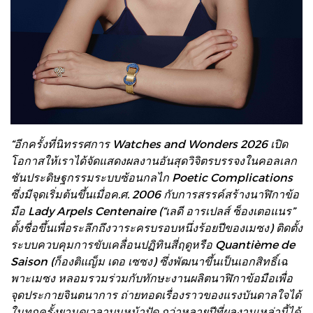
“อีกครั้งที่นิทรรศการ Watches and Wonders 2026 เปิด
โอกาสให้เราได้จัดแสดงผลงานอันสุดวิจิตรบรรจงในคอลเลก
ชันประดิษฐกรรมระบบซ้อนกลไก Poetic Complications
ซึ่งมีจุดเริ่มต้นขึ้นเมื่อค.ศ. 2006 กับการสรรค์สร้างนาฬิกาข้อ
มือ Lady Arpels Centenaire (“เลดี อารเปลส์ ซ็องเตอแนร”
ตั้งชื่อขึ้นเพื่อระลึกถึงวาระครบรอบหนึ่งร้อยปีของเมซง) ติดตั้ง
ระบบควบคุมการขับเคลื่อนปฏิทินสี่ฤดูหรือ Quantième de
Saison (ก็องติแญ็ม เดอ เซซง) ซึ่งพัฒนาขึ้นเป็นเอกสิทธิ์เฉ
พาะเมซง หลอมรวมร่วมกับทักษะงานผลิตนาฬิกาข้อมือเพื่อ
จุดประกายจินตนาการ ถ่ายทอดเรื่องราวของแรงบันดาลใจได้
ในทุกครั้งยามดูเวลาบนหน้าปัด กว่าหลายปีที่ผลงานเหล่านี้ได้