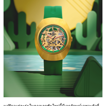
นาฬิกาแต่ละรุ่นในคอลเลกชันใหม่นี้มีเอกลักษณ์เฉพาะตัวที่