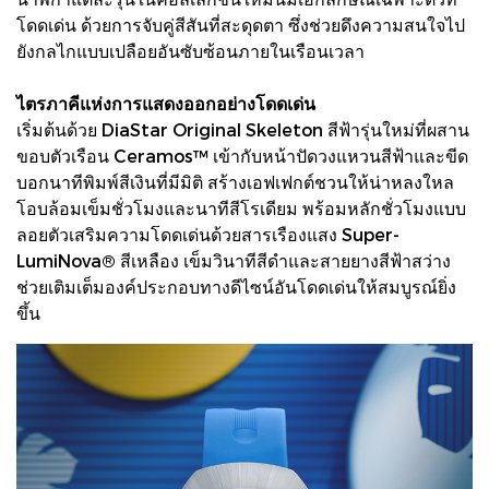
โดดเด่น ด้วยการจับคู่สีสันที่สะดุดตา ซึ่งช่วยดึงความสนใจไป
ยังกลไกแบบเปลือยอันซับซ้อนภายในเรือนเวลา
ไตรภาคีแห่งการแสดงออกอย่างโดดเด่น
เริ่มต้นด้วย DiaStar Original Skeleton สีฟ้ารุ่นใหม่ที่ผสาน
ขอบตัวเรือน Ceramos™ เข้ากับหน้าปัดวงแหวนสีฟ้าและขีด
บอกนาทีพิมพ์สีเงินที่มีมิติ สร้างเอฟเฟกต์ชวนให้น่าหลงใหล
โอบล้อมเข็มชั่วโมงและนาทีสีโรเดียม พร้อมหลักชั่วโมงแบบ
ลอยตัวเสริมความโดดเด่นด้วยสารเรืองแสง Super-
LumiNova® สีเหลือง เข็มวินาทีสีดำและสายยางสีฟ้าสว่าง
ช่วยเติมเต็มองค์ประกอบทางดีไซน์อันโดดเด่นให้สมบูรณ์ยิ่ง
ขึ้น