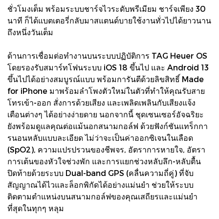
ชั่วโมงเต็ม พร้อมระบบชาร์จไวระดับพรีเมียม ชาร์จเพียง 30
นาที ก็ได้แบตเตอรี่กลับมาสแตนด์บายใช้งานทั่วไปได้ยาวนาน
ถึงหนึ่งวันเต็ม
ด้านการเชื่อมต่อทำงานบนระบบปฏิบัติการ TAG Heuer OS
โดยรองรับสมาร์ทโฟนระบบ iOS 18 ขึ้นไป และ Android 13
ขึ้นไปได้อย่างสมบูรณ์แบบ พร้อมการันตีด้วยลิขสิทธิ์ Made
for iPhone มาพร้อมลำโพงตัวใหม่ในตัวที่ทำให้คุณรับสาย
โทรเข้า-ออก สั่งการด้วยเสียง และเพลิดเพลินกับเสียงแจ้ง
เตือนต่างๆ ได้อย่างง่ายดาย นอกจากนี้ ชุดเซนเซอร์อัจฉริยะ
ยังพร้อมดูแลคุณต่อแม้นอกสนามกอล์ฟ ด้วยฟังก์ชันแทร็กกา
รนอนหลับแบบละเอียด ไม่ว่าจะเป็นค่าออกซิเจนในเลือด
(SpO2), ความแปรปรวนของชีพจร, อัตราการหายใจ, อัตรา
การเต้นของหัวใจช่วงพัก และการแยกช่วงหลับลึก-หลับตื้น
ปิดท้ายด้วยระบบ Dual-band GPS (คลื่นความถี่คู่) ที่จับ
สัญญาณได้ไวและล็อกพิกัดได้อย่างแม่นยำ ช่วยให้ระบบ
ติดตามตำแหน่งบนสนามกอล์ฟของคุณเสถียรและแม่นยำ
ที่สุดในทุกๆ หลุม