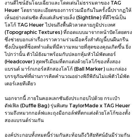
งานดีไซน์อันโฉบเฉี่ยวและโดดเด่นไม่ธรรมดาของ TAG
Heuer โดยรายละเอียดของการร่วมมือกันในครั้งนี้ปรากฏให้
เห็นอย่างเด่นชัด ตั้งแต่เส้นช่วยเล็ง (Sightline) ที่ดีไซน์เป็น
โลโก้ TAG Heuer ไปจนถึงพื้นผิวลวดลายภูมิประเทศ
(Topographic Textures) ที่ถอดแบบมาจากหน้าปัดโดยตรง
ซึ่งช่วยบอกเล่าเรื่องราวความร่วมมือครั้งสำคัญนี้บนผืนกรีน
ซึ่งเป็นจุดที่ช็อตทำแต้มที่มีความหมายที่สุดของคุณเกิดขึ้น ยิ่ง
ไปกว่านั้น ตัวไม้ยังมาพร้อมกับปลอกหุ้มหัวไม้พัตเตอร์
(Headcover) สุดพรีเมียมที่ตกแต่งด้วยโลโก้ของทั้งสอง
แบรนด์ มาร์กเกอร์สลักสองโลโก้ (Ball Marker) และกล่อง
บรรจุภัณฑ์ที่ผ่านการคิดคำนวณอย่างพิถีพิถันไม่แพ้ตัวไม้พัต
เตอร์เลยทีเดียว
นอกจากนี้ ภายในคอลเลกชันยังประกอบไปด้วย กระเป๋า
ดัฟเฟิล (Duffle Bag) รุ่นพิเศษ TaylorMade x TAG Heuer
รวมถึงหมวกกอล์ฟและถุงมือกอล์ฟที่ตกแต่งด้วยโลโก้ของทั้ง
สองแบรนด์ร่วมกัน
องค์ประกอบทั้งหมดนี้ร่วมกันสะท้อนถึงวิสัยทัศน์อันมีร่วมกัน