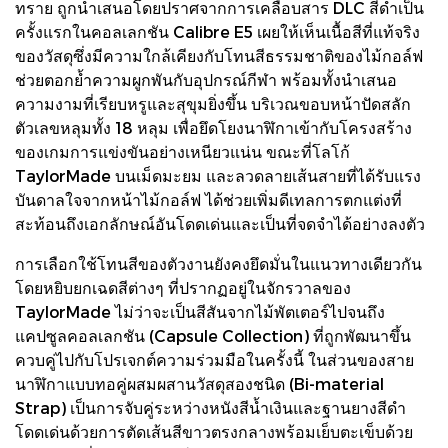
ทราย ถูกนำเสนอโดยปราศจากการเคลือบสาร DLC สีดำเป็น
ครั้งแรกในคอลเลกชัน Calibre E5 เผยให้เห็นเนื้อสีที่แท้จริง
ของวัสดุซึ่งมีความใกล้เคียงกับโทนสีธรรมชาติของไม้กอล์ฟ
ช่วยตอกย้ำความผูกพันกับอุปกรณ์กีฬา พร้อมทั้งนำเสนอ
ความงามที่เรียบหรูและสุขุมยิ่งขึ้น บริเวณขอบหน้าปัดสลัก
ตัวเลขหลุมทั้ง 18 หลุม เพื่อยึดโยงนาฬิกาเข้ากับโครงสร้าง
ของเกมการแข่งขันอย่างเหนียวแน่น ขณะที่โลโก้
TaylorMade บนเม็ดมะยม และลวดลายเส้นสายที่ได้รับแรง
บันดาลใจจากหน้าไม้กอล์ฟ ได้ช่วยเพิ่มดีเทลการตกแต่งที่
สะท้อนถึงเอกลักษณ์อันโดดเด่นและเป็นที่จดจำได้อย่างลงตัว
การเลือกใช้โทนสีของตัวงานยังคงยึดมั่นในแนวทางเดียวกัน
โดยหยิบยกเฉดสีต่างๆ ที่ปรากฏอยู่ในจักรวาลของ
TaylorMade ไม่ว่าจะเป็นสีสันจากไม้พัตเตอร์ไปจนถึง
แคปซูลคอลเลกชัน (Capsule Collection) ที่ถูกพัฒนาขึ้น
ควบคู่ไปกับโปรเจกต์ความร่วมมือในครั้งนี้ ในส่วนของสาย
นาฬิกาแบบทอคู่ผสมผสานวัสดุสองชนิด (Bi-material
Strap) เป็นการจับคู่ระหว่างหนังสีน้ำเงินและฐานยางสีดำ
โดดเด่นด้วยการตัดเส้นสีขาวตรงกลางพร้อมเย็บตะเข็บด้วย