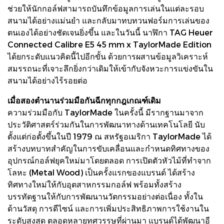
ช่วยให้นักกอล์ฟสามารถบันทึกข้อมูลการเล่นในแต่ละรอบ
สนามได้อย่างแม่นยำ และกลับมาทบทวนฟอร์มการเล่นของ
ตนเองได้อย่างชัดเจนยิ่งขึ้น และในวันนี้ นาฬิกา TAG Heuer
Connected Calibre E5 45 mm x TaylorMade Edition
ได้ยกระดับแนวคิดนี้ไปอีกขั้น ด้วยการผสานข้อมูลวิเคราะห์
สมรรถนะที่เจาะลึกยิ่งกว่าเดิมให้เข้ากับจังหวะการแข่งขันใน
สนามได้อย่างไร้รอยต่อ
เมื่อสองตำนานร่วมมือกันฉีกทุกกฎเกณฑ์เดิม
ความร่วมมือกับ TaylorMade ในครั้งนี้ มีรากฐานมาจาก
ประวัติศาสตร์ร่วมกันในการพัฒนาทางด้านเทคโนโลยี นับ
ตั้งแต่ก่อตั้งขึ้นในปี 1979 ณ สหรัฐอเมริกา TaylorMade ได้
สร้างบทบาทสำคัญในการขับเคลื่อนและกำหนดทิศทางของ
อุปกรณ์กอล์ฟยุคใหม่มาโดยตลอด การเปิดตัวหัวไม้ที่ทำจาก
โลหะ (Metal Wood) เป็นครั้งแรกของแบรนด์ ได้สร้าง
ทิศทางใหม่ให้กับอุตสาหกรรมกอล์ฟ พร้อมทั้งสร้าง
บรรทัดฐานให้กับการพัฒนานวัตกรรมอย่างต่อเนื่อง ทั้งใน
ด้านวัสดุ การดีไซน์ และการเพิ่มประสิทธิภาพการใช้งานใน
ระดับสูงสุด ตลอดหลายทศวรรษที่ผ่านมา แบรนด์ได้พัฒนาอี