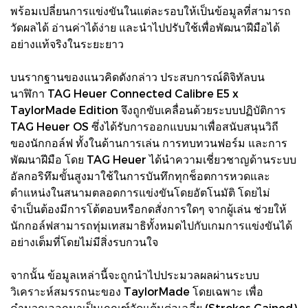
พร้อมเปลี่ยนการแข่งขันในแต่ละรอบให้เป็นข้อมูลที่สามารถ
วัดผลได้ อ่านค่าได้ง่าย และนำไปปรับใช้เพื่อพัฒนาฝีมือได้
อย่างแท้จริงในระยะยาว
บนรากฐานของแนวคิดดังกล่าว ประสบการณ์ดิจิทัลบน
นาฬิกา TAG Heuer Connected Calibre E5 x
TaylorMade Edition จึงถูกขับเคลื่อนด้วยระบบปฏิบัติการ
TAG Heuer OS ซึ่งได้รับการออกแบบมาเพื่อสนับสนุนวิถี
ของนักกอล์ฟ ทั้งในด้านการเล่น การทบทวนฟอร์ม และการ
พัฒนาฝีมือ โดย TAG Heuer ได้นำความเชี่ยวชาญด้านระบบ
อัลกอริทึมขั้นสูงมาใช้ในการบันทึกทุกช็อตการหวดและ
ตำแหน่งในสนามตลอดการแข่งขันโดยอัตโนมัติ โดยไม่
จำเป็นต้องมีการโต้ตอบหรือกดสั่งการใดๆ จากผู้เล่น ช่วยให้
นักกอล์ฟสามารถทุ่มเทสมาธิทั้งหมดไปกับเกมการแข่งขันได้
อย่างเต็มที่โดยไม่มีสิ่งรบกวนใจ
จากนั้น ข้อมูลเหล่านี้จะถูกนำไปประมวลผลผ่านระบบ
วิเคราะห์สมรรถนะของ TaylorMade โดยเฉพาะ เพื่อ
คำนวณออกมาเป็นเกณฑ์วัดแต้มต่อเฉลี่ย (Strokes Gained)