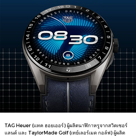
TAG Heuer (แทค ฮอยเออร์) ผู้ผลิตนาฬิกาหรูจากสวิตเซอร์
แลนด์ และ TaylorMade Golf (เทย์เลอร์เมด กอล์ฟ) ผู้ผลิต