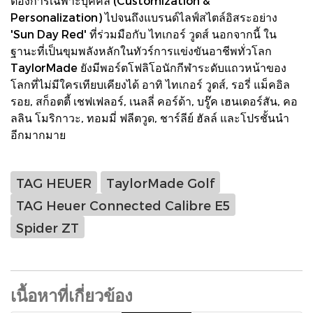
ต้องการเฉพาะบุคคล (Customization &
Personalization) ไปจนถึงแบรนด์ไลฟ์สไตล์อิสระอย่าง
'Sun Day Red' ที่ร่วมมือกับ ไทเกอร์ วูดส์ นอกจากนี้ ใน
ฐานะที่เป็นขุมพลังหลักในทัวร์การแข่งขันอาชีพทั่วโลก
TaylorMade ยังมีพอร์ตโฟลิโอนักกีฬาระดับแถวหน้าของ
โลกที่ไม่มีใครเทียบเคียงได้ อาทิ ไทเกอร์ วูดส์, รอรี่ แม็คอิล
รอย, สก็อตตี้ เชฟเฟลอร์, เนลลี่ คอร์ด้า, บรู๊ค เฮนเดอร์สัน, คอ
ลลิน โมริกาวะ, ทอมมี่ ฟลีตวูด, ชาร์ลีย์ ฮัลล์ และโปรชั้นนำ
อีกมากมาย
TAG HEUER
TaylorMade Golf
TAG Heuer Connected Calibre E5
Spider ZT
เนื้อหาที่เกี่ยวข้อง