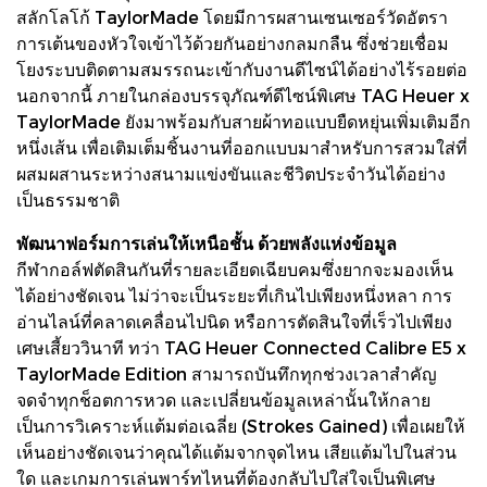
สลักโลโก้ TaylorMade โดยมีการผสานเซนเซอร์วัดอัตรา
การเต้นของหัวใจเข้าไว้ด้วยกันอย่างกลมกลืน ซึ่งช่วยเชื่อม
โยงระบบติดตามสมรรถนะเข้ากับงานดีไซน์ได้อย่างไร้รอยต่อ
นอกจากนี้ ภายในกล่องบรรจุภัณฑ์ดีไซน์พิเศษ TAG Heuer x
TaylorMade ยังมาพร้อมกับสายผ้าทอแบบยืดหยุ่นเพิ่มเติมอีก
หนึ่งเส้น เพื่อเติมเต็มชิ้นงานที่ออกแบบมาสำหรับการสวมใส่ที่
ผสมผสานระหว่างสนามแข่งขันและชีวิตประจำวันได้อย่าง
เป็นธรรมชาติ
พัฒนาฟอร์มการเล่นให้เหนือชั้น ด้วยพลังแห่งข้อมูล
กีฬากอล์ฟตัดสินกันที่รายละเอียดเฉียบคมซึ่งยากจะมองเห็น
ได้อย่างชัดเจน ไม่ว่าจะเป็นระยะที่เกินไปเพียงหนึ่งหลา การ
อ่านไลน์ที่คลาดเคลื่อนไปนิด หรือการตัดสินใจที่เร็วไปเพียง
เศษเสี้ยววินาที ทว่า TAG Heuer Connected Calibre E5 x
TaylorMade Edition สามารถบันทึกทุกช่วงเวลาสำคัญ
จดจำทุกช็อตการหวด และเปลี่ยนข้อมูลเหล่านั้นให้กลาย
เป็นการวิเคราะห์แต้มต่อเฉลี่ย (Strokes Gained) เพื่อเผยให้
เห็นอย่างชัดเจนว่าคุณได้แต้มจากจุดไหน เสียแต้มไปในส่วน
ใด และเกมการเล่นพาร์ทไหนที่ต้องกลับไปใส่ใจเป็นพิเศษ