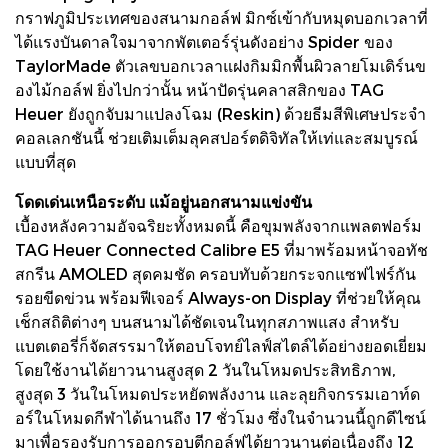
กราฟภูมิประเทศของสนามกอล์ฟ มิกซ์เข้ากับหมุดบอกเวลาที่
ได้แรงบันดาลใจมาจากพัตเตอร์รุ่นดังอย่าง Spider ของ
TaylorMade ตัวเลขบอกเวลาแฝงกิมมิกพื้นผิวลายโมเดิร์นข
องไม้กอล์ฟ ยิ่งไปกว่านั้น หน้าปัดรุ่นคลาสสิกของ TAG
Heuer ยังถูกจับมาแปลงโฉม (Reskin) ด้วยธีมสีพิเศษประจำ
คอลเลกชันนี้ ช่วยเติมเต็มลุคสปอร์ตดิจิทัลให้เท่และสมบูรณ์
แบบที่สุด
โดดเด่นเหนือระดับ แม้อยู่นอกสนามแข่งขัน
เบื้องหลังความอัจฉริยะทั้งหมดนี้ คือขุมพลังจากแพลตฟอร์ม
TAG Heuer Connected Calibre E5 ที่มาพร้อมหน้าจอทัช
สกรีน AMOLED สุดคมชัด ครอบทับด้วยกระจกแซฟไฟร์กัน
รอยขีดข่วน พร้อมฟีเจอร์ Always-on Display ที่ช่วยให้คุณ
เช็กสถิติต่างๆ บนสนามได้ชัดเจนในทุกสภาพแสง สำหรับ
แบตเตอรี่ก็จัดสรรมาให้ตอบโจทย์ไลฟ์สไตล์ได้อย่างยอดเยี่ยม
โดยใช้งานได้ยาวนานสูงสุด 2 วันในโหมดประสิทธิภาพ,
สูงสุด 3 วันในโหมดประหยัดพลังงาน และลุยกิจกรรมเอาท์ด
อร์ในโหมดกีฬาได้นานถึง 17 ชั่วโมง ซึ่งในจำนวนนี้ถูกดีไซน์
มาเพื่อรองรับการออกรอบตีกอล์ฟได้ยาวนานต่อเนื่องถึง 12