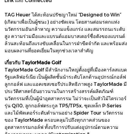
Link และ Connected
TAG Heuer ได้สะท้อนปรัชญาใหม่ “Designed to Win”
(เกิดมาเพื่อเป็นผู้ชนะ) อย่างชัดเจน โดยสานต่อมรดกแห่ง
นวัตกรรมอันกล้าหาญ ความแข็งแกร่ง และสมรรถนะระดับ
สูง ความร่วมมือและแบรนด์แอมบาสเดอร์ชื่อดังของแบรนด์
ล้วนสะท้อนถึงแรงขับเคลื่อนในการฝ่าขีดจำกัด และพร้อมส่ง
มอบผลงานที่ยอดเยี่ยมในทุกช่วงเวลาสำคัญ
เกี่ยวกับ TaylorMade Golf
TaylorMade Golf มีสำนักงานใหญ่ตั้งอยู่ที่เมืองคาร์ลสแบด
รัฐแคลิฟอร์เนีย เป็นผู้ผลิตชั้นนำระดับโลกด้านอุปกรณ์กอล์ฟ
ลูกกอล์ฟ และแอคเซสเซอรีประสิทธิภาพสูง TaylorMade มี
ประวัติศาสตร์อันยาวนานในการสร้างสรรค์ผลิตภัณฑ์
นวัตกรรมที่เป็นผู้นำอุตสาหกรรม ไม่ว่าจะเป็นหัวไม้ไดรเวอร์
รุ่น Qi10, ลูกกอล์ฟตระกูล TP5/TP5x, ชุดเหล็ก P·Series
และไม้พัตเตอร์ระดับตำนานอย่าง Spider Tour นวัตกรรม
ของ TaylorMade ครอบคลุมไปถึงทุกภาคส่วนของ
อุตสาหกรรมกอล์ฟ ทั้งบริการปรับแต่งอุปกรณ์ตามความ