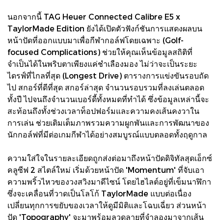
นอกจากนี้ TAG Heuer Connected Calibre E5 x
TaylorMade Edition ยังได้เปิดตัวฟังก์ชันการแสดงผลบน
หน้าปัดที่ออกแบบมาเพื่อกีฬากอล์ฟโดยเฉพาะ (Golf-
focused Complications) ช่วยให้คุณเห็นข้อมูลสถิติที่
จำเป็นได้ในพริบตาเพียงแค่ชำเลืองมอง ไม่ว่าจะเป็นระยะ
ไดรฟ์ที่ไกลที่สุด (Longest Drive) ตารางการแข่งขันรอบถัด
ไป สกอร์ที่ดีที่สุด สกอร์ล่าสุด จำนวนรอบรวมที่ลงเล่นตลอด
ทั้งปี ไปจนถึงจำนวนเบอร์ดี้ทั้งหมดที่ทำได้ ซึ่งข้อมูลเหล่านี้จะ
สะท้อนถึงทั้งช่วงเวลาท็อปฟอร์มและความคงเส้นคงวาใน
การเล่น ช่วยเติมเต็มภาพรวมความผูกพันและการพัฒนาของ
นักกอล์ฟที่มีต่อเกมกีฬาได้อย่างสมบูรณ์แบบตลอดทั้งฤดูกาล
ความใส่ใจในรายละเอียดถูกส่งต่อมาถึงหน้าปัดดิจิทัลสุดเอ็กซ์
คลูซีฟ 2 สไตล์ใหม่ เริ่มด้วยหน้าปัด 'Momentum' ที่จับเอา
ความพริ้วไหวของวงสวิงมาดีไซน์ โดยไฮไลต์อยู่ที่เข็มนาฬิกา
ซึ่งจะเคลื่อนที่วาดเป็นโลโก้ TaylorMade แบบต่อเนื่อง
เปลี่ยนทุกการขยับของเวลาให้ดูมีมิติและโฉบเฉี่ยว ส่วนหน้า
ปัด 'Topography' จะมาพร้อมลวดลายที่จำลองมาจากเส้น