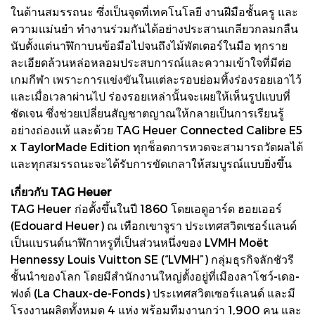
ในด้านสมรรถนะ ซึ่งเป็นจุดที่เทคโนโลยี งานฝีมือชั้นครู และ
ความแม่นยำ ทำงานร่วมกันได้อย่างประสานเกลียวกลมกลืน
นับตั้งแต่นาฬิกาบนข้อมือไปจนถึงไม้พัตเตอร์ในมือ ทุกราย
ละเอียดล้วนหล่อหลอมประสบการณ์และความเข้าใจที่มีต่อ
เกมกีฬา เพราะการแข่งขันในแต่ละรอบย่อมทิ้งร่องรอยเอาไว้
และเมื่อเวลาผ่านไป ร่องรอยเหล่านั้นจะเผยให้เห็นรูปแบบที่
ชัดเจน ซึ่งช่วยเปลี่ยนสัญชาตญาณให้กลายเป็นการเรียนรู้
อย่างถ่องแท้ และด้วย TAG Heuer Connected Calibre E5
x TaylorMade Edition ทุกช็อตการหวดจะสามารถวัดผลได้
และทุกสมรรถนะจะได้รับการขัดเกลาให้สมบูรณ์แบบยิ่งขึ้น
เกี่ยวกับ TAG Heuer
TAG Heuer ก่อตั้งขึ้นในปี 1860 โดยเอดูอาร์ด ฮอยเออร์
(Edouard Heuer) ณ เทือกเขาจูรา ประเทศสวิตเซอร์แลนด์
เป็นแบรนด์นาฬิกาหรูที่เป็นส่วนหนึ่งของ LVMH Moët
Hennessy Louis Vuitton SE (“LVMH”) กลุ่มธุรกิจลักชัวรี
ชั้นนำของโลก โดยมีสำนักงานใหญ่ตั้งอยู่ที่เมืองลาโชว์-เดอ-
ฟงด์ (La Chaux-de-Fonds) ประเทศสวิตเซอร์แลนด์ และมี
โรงงานผลิตทั้งหมด 4 แห่ง พร้อมทีมงานกว่า 1,900 คน และ