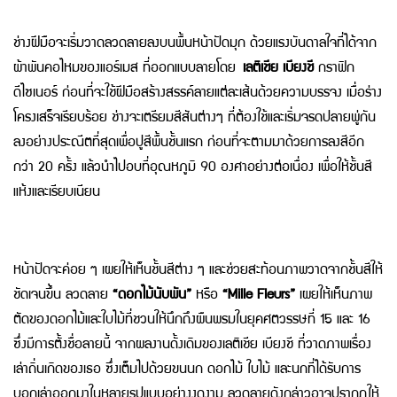
ช่างฝีมือจะเริ่มวาดลวดลายลงบนพื้นหน้าปัดมุก
ด้วยแรงบันดาลใจที่ได้จาก
ผ้าพันคอไหมของแอร์เมส ที่ออกแบบลายโดย
เลติเชีย
เบียงชี
กราฟิก
ดีไซเนอร์
ก่อนที่จะใช้ฝีมือสร้างสรรค์ลายแต่ละเส้นด้วยความบรรจง
เมื่อร่าง
โครงเสร็จเรียบร้อย ช่างจะเตรียมสีสันต่างๆ ที่ต้องใช้
และเริ่มจรดปลายพู่กัน
ลงอย่างประณีตที่สุดเพื่อปูสีพื้นชั้นแรก
ก่อนที่จะตามมาด้วยการลงสีอีก
กว่า 20 ครั้ง แล้วนำไปอบที่อุณหภูมิ 90
องศาอย่างต่อเนื่อง เพื่อให้ชั้นสี
แห้งและเรียบเนียน
หน้าปัดจะค่อย ๆ เผยให้เห็นชั้นสีต่าง ๆ
และช่วยสะท้อนภาพวาดจากชั้นสีให้
ชัดเจนขึ้น ลวดลาย
“ดอกไม้นับพัน”
หรือ
“Mille Fleurs”
เผยให้เห็นภาพ
ตัดของดอกไม้และใบไม้
ที่ชวนให้นึกถึงผืนพรมในยุคศตวรรษที่ 15 และ 16
ซึ่งมีการตั้งชื่อลายนี้
จากผลงานดั้งเดิมของเลติเชีย เบียงชี ที่วาดภาพเรื่อง
เล่าถิ่นเกิดของเธอ
ซึ่งเต็มไปด้วยขนนก ดอกไม้ ใบไม้ และนก
ที่ได้รับการ
บอกเล่าออกมาในหลายรูปแบบอย่างงดงาม
ลวดลายดังกล่าวอาจปรากฏให้