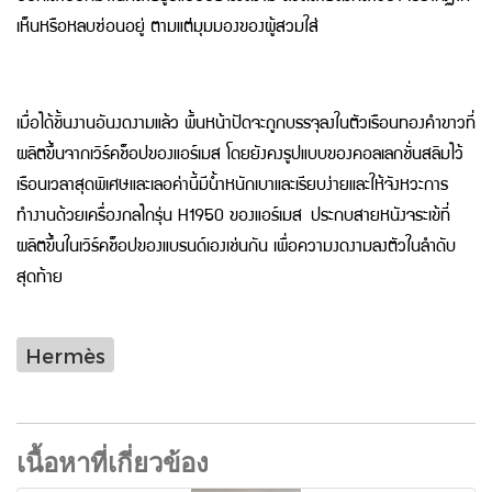
เห็นหรือหลบซ่อนอยู่ ตามแต่มุมมองของผู้สวมใส่
เมื่อได้ชิ้นงานอันงดงามแล้ว
พื้นหน้าปัดจะถูกบรรจุลงในตัวเรือนทองคำขาวที่
ผลิตขึ้นจากเวิร์คช็อปของแอร์เม
ส โดยยังคงรูปแบบของคอลเลกชั่นสลิมไว้
เรือนเวลาสุดพิเศษและเลอค่านี้มีน้ำหนักเบาและเรียบง่าย
และให้จังหวะการ
ทำงานด้วยเครื่องกลไกรุ่น H1950 ของแอร์เมส
ประกบสายหนังจระเข้ที่
ผลิตขึ้นในเวิร์คช็อปของแบรนด์เองเช่นกัน
เพื่อความงดงามลงตัวในลำดับ
สุดท้าย
Hermès
เนื้อหาที่เกี่ยวข้อง