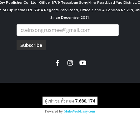
ey Publisher Co., Ltd., Office: 87/9 Tessaban Songkhro Road, Lad Yao District
n of Lup Media Ltd. 338A Regents Park Road, Office 3 and 4, London N3 2LN, U
Since December 2021.
Subscribe
copyright by
ผู้เข้าชมทั้งหมด
7,680,174
Powered by
MakeWebEasy.com