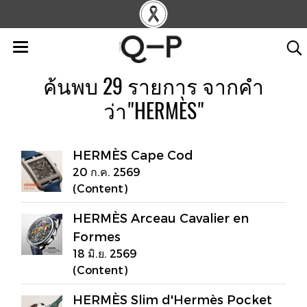
ค้นพบ 29 รายการ จากคำ
ว่า"HERMÈS"
HERMÈS Cape Cod
20 ก.ค. 2569
(Content)
HERMÈS Arceau Cavalier en
Formes
18 มิ.ย. 2569
(Content)
HERMÈS Slim d'Hermès Pocket