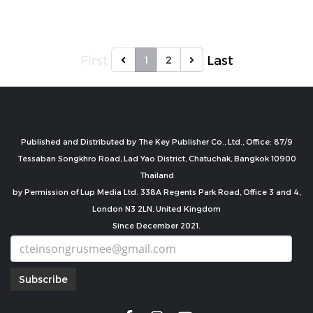
First
Last
1
2
Published and Distributed by The Key Publisher Co., Ltd., Office: 87/9
Tessaban Songkhro Road, Lad Yao District, Chatuchak, Bangkok 10900
Thailand
by Permission of Lup Media Ltd. 338A Regents Park Road, Office 3 and 4,
London N3 2LN, United Kingdom
Since December 2021.
Subscribe