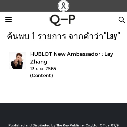
ค้นพบ 1 รายการ จากคำว่า"Lay"
HUBLOT New Ambassador : Lay
Zhang
13 ม.ค. 2565
(Content)
Published and Distributed by The Key Publisher Co., Ltd., Office: 87/9