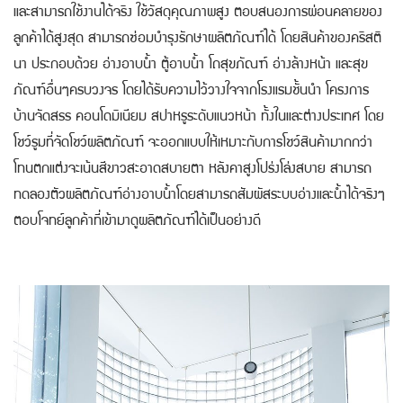
และสามารถใช้งานได้จริง ใช้วัสดุคุณภาพสูง ตอบสนองการผ่อนคลายของ
ลูกค้าได้สูงสุด สามารถซ่อมบำรุงรักษาผลิตภัณฑ์ได้ โดยสินค้าของคริสติ
นา ประกอบด้วย อ่างอาบน้ำ ตู้อาบน้ำ โถสุขภัณฑ์ อ่างล้างหน้า และสุข
ภัณฑ์อื่นๆครบวงจร โดยได้รับความไว้วางใจจากโรงแรมชั้นนำ โครงการ
บ้านจัดสรร คอนโดมิเนียม สปาหรูระดับแนวหน้า ทั้งในและต่างประเทศ โดย
โชว์รูมที่จัดโชว์ผลิตภัณฑ์ จะออกแบบให้เหมาะกับการโชว์สินค้ามากกว่า
โทนตกแต่งจะเน้นสีขาวสะอาดสบายตา หลังคาสูงโปร่งโล่งสบาย สามารถ
ทดลองตัวผลิตภัณฑ์อ่างอาบน้ำโดยสามารถสัมผัสระบบอ่างและน้ำได้จริงๆ
ตอบโจทย์ลูกค้าที่เข้ามาดูผลิตภัณฑ์ได้เป็นอย่างดี