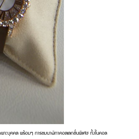
นเฉพาะบุคคล พร้อมๆ การชมนาฬิกาคอลเลกชั่นพิเศษ ทั้งในคอล