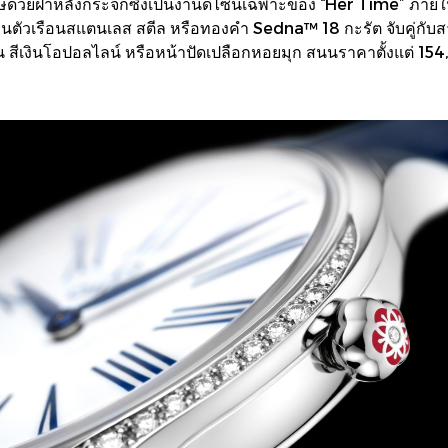
ิเศษด้วยฝาหลังกระจกซึ่งเป็นงานดีไซน์เฉพาะของ “Her Time” ภา
้งรุ่นตัวเรือนสแตนเลส สตีล หรือทองคำ Sedna™ 18 กะรัต จับคู่
น้ำเงิน สีเงินโอปอลไลน์ หรือหน้าปัดเปลือกหอยมุก สนนราคาตั้งแต่