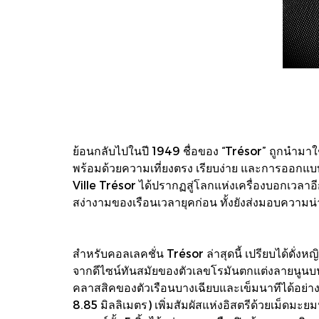
ย้อนกลับไปในปี 1949 ชื่อของ “Trésor” ถูกนำมาใช
พร้อมด้วยความเที่ยงตรง เรียบง่าย และการออกแบบ
Ville Trésor ได้ปรากฏสู่โลกแห่งเครื่องบอกเวลาอี
สง่างามของเรือนเวลายุคก่อน ทั้งยังส่งมอบความน่
สำหรับคอลเลคชั่น Trésor ล่าสุดนี้ เปรียบได้ดั่ง
จากดีไซน์ทันสมัยของตัวเลขโรมันตกแต่งลายนูนบนร
คลาสสิคของตัวเรือนบางเฉียบและเข็มนาทีได้อย่าง
8.85 มิลลิเมตร) เพิ่มสัมผัสแห่งอิสตรีด้วยเม็ดมะย