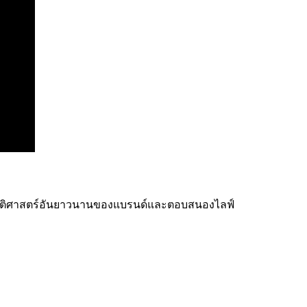
ประวัติศาสตร์อันยาวนานของแบรนด์และตอบสนองไลฟ์