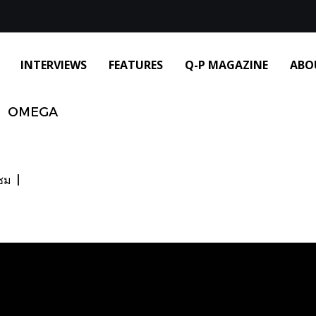
INTERVIEWS
FEATURES
Q-P MAGAZINE
ABO
OMEGA
าชม
|