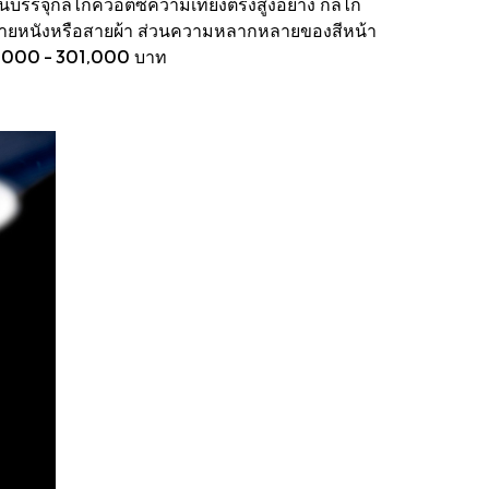
ยในบรรจุกลไกควอตซ์ความเที่ยงตรงสูงอย่าง กลไก
กับสายหนังหรือสายผ้า ส่วนความหลากหลายของสีหน้า
 154,000 – 301,000 บาท