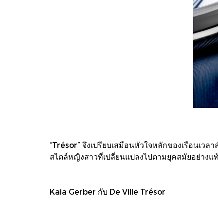
“Trésor” จึงเปรียบเสมือนหัวใจหลักของเรือนเวลา
สไตล์หญิงสาวที่เปลี่ยนแปลงไปตามยุคสมัยอย่างแท้
Kaia Gerber กับ De Ville Trésor