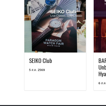
SEIKO Club
BAR
Unb
5 ส.ค. 2569
Hya
6 ส.ค