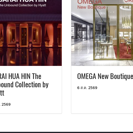
AI HUA HIN The
OMEGA New Boutiqu
ound Collection by
6 ส.ค. 2569
tt
. 2569