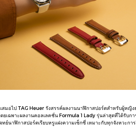
ึนเสมอไป TAG Heuer รังสรรค์ผลงานนาฬิกาสปอร์ตสำหรับผู้หญิงย
ดยเฉพาะผลงานคอลเลคชั่น Formula 1 Lady รุ่นล่าสุดที่ได้รับการป
ทย์นาฬิกาสปอร์ตเรียบหรูแฝงความเซ็กซี่ เหมาะกับทุกจังหวะการใ