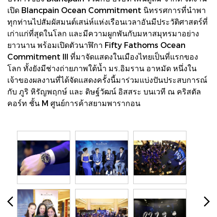
เปิด Blancpain Ocean Commitment นิทรรศการที่นำพา
ทุกท่านไปสัมผัสมนต์เสน่ห์แห่งเรือนเวลาอันมีประวัติศาสตร์ที่
เก่าแก่ที่สุดในโลก และมีความผูกพันกับมหาสมุทรมาอย่าง
ยาวนาน พร้อมเปิดตัวนาฬิกา Fifty Fathoms Ocean
Commitment III ที่มาจัดแสดงในเมืองไทยเป็นที่แรกของ
โลก ทั้งยังมีช่างถ่ายภาพใต้น้ำ มร.อิมราน อาหมัด หนึ่งใน
เจ้าของผลงานที่ได้จัดแสดงครั้งนี้มาร่วมแบ่งปันประสบการณ์
กับ ภูริ หิรัญพฤกษ์ และ ดิษฐ์วัฒน์ อิสสระ บนเวที ณ คริสตัล
คอร์ท ชั้น M ศูนย์การค้าสยามพารากอน