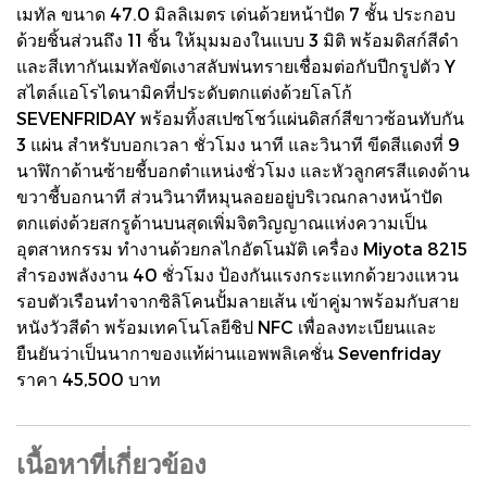
เมทัล ขนาด 47.0 มิลลิเมตร เด่นด้วยหน้าปัด 7 ชั้น ประกอบ
ด้วยชิ้นส่วนถึง 11 ชิ้น ให้มุมมองในแบบ 3 มิติ พร้อมดิสก์สีดำ
และสีเทากันเมทัลขัดเงาสลับพ่นทรายเชื่อมต่อกับปีกรูปตัว Y
สไตล์แอโรไดนามิคที่ประดับตกแต่งด้วยโลโก้
SEVENFRIDAY พร้อมทิ้งสเปซโชว์แผ่นดิสก์สีขาวซ้อนทับกัน
3 แผ่น สำหรับบอกเวลา ชั่วโมง นาที และวินาที ขีดสีแดงที่ 9
นาฬิกาด้านซ้ายชี้บอกตำแหน่งชั่วโมง และหัวลูกศรสีแดงด้าน
ขวาชี้บอกนาที ส่วนวินาทีหมุนลอยอยู่บริเวณกลางหน้าปัด
ตกแต่งด้วยสกรูด้านบนสุดเพิ่มจิตวิญญาณแห่งความเป็น
อุตสาหกรรม ทำงานด้วยกลไกอัตโนมัติ เครื่อง Miyota 8215
สำรองพลังงาน 40 ชั่วโมง ป้องกันแรงกระแทกด้วยวงแหวน
รอบตัวเรือนทำจากซิลิโคนปั้มลายเส้น เข้าคู่มาพร้อมกับสาย
หนังวัวสีดำ พร้อมเทคโนโลยีชิป NFC เพื่อลงทะเบียนและ
ยืนยันว่าเป็นนากาของแท้ผ่านแอพพลิเคชั่น Sevenfriday
ราคา 45,500 บาท
เนื้อหาที่เกี่ยวข้อง