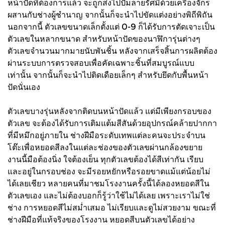
หน้าปัดที่ต้องการแล้ว จะถูกส่งไปปั๊มลายรัศมีด้วยเครื่องจักร
ผสานกับช่างผู้ชำนาญ จากนั้นก็จะนำไปขัดแต่งอย่างพิถีพิถัน
นอกจากนี้ ตัวเลขขนาดเล็กตั้งแต่ 0-9 ก็ได้รับการตัดเจาะเป็น
ตัวเลขในหลากขนาด สำหรับหน้าปัดของนาฬิการุ่นต่างๆ
ตัวเลขจำนวนมากมายนับพันชิ้น หลังจากเสร็จสิ้นการผลิตต้อง
ผ่านระบบการตรวจสอบเพื่อคัดเฉพาะชิ้นที่สมบูรณ์แบบ
เท่านั้น จากนั้นก็จะนำไปติดเดือยเล็กๆ สำหรับยึดกับพื้นหน้า
ปัดนั่นเอง
ตัวเลขบางรุ่นหลังจากติดบนหน้าปัดแล้ว แต่มีเพียงกรอบของ
ตัวเลข จะต้องได้รับการเติมแต้มสีสันด้วยอุปกรณ์คล้ายปากกา
ที่มีหมึกอยู่ภายใน ช่างฝีมือระดับเทพแต่ละคนจะประจำบน
โต๊ะเพื่อหยอดสีลงในแต่ละช่องของตัวเลขผ่านกล้องขยาย
งานนี้มือต้องนิ่ง ใจต้องเย็น ทุกตัวเลขต้องได้สีเท่ากัน เรียบ
และอยู่ในกรอบช่อง จะมีรอยหยักหรือรอยขาดแม้แต่น้อยไม่
ได้เลยเชียว หลายคนที่มาชมโรงงานครั้งนี้ได้ลองหยอดสีใน
ตัวเลขเอง และไม่ต้องบอกก็รู้ว่าใช้ไม่ได้เลย เพราะเราไม่ใช่
ช่าง การหยอดสีไม่สม่ำเสมอ ไม่เรียบและดูไม่สวยงาม ขณะที่
ช่างฝีมือที่แท้จริงของโรงงาน หยอดสีบนตัวเลขได้อย่าง