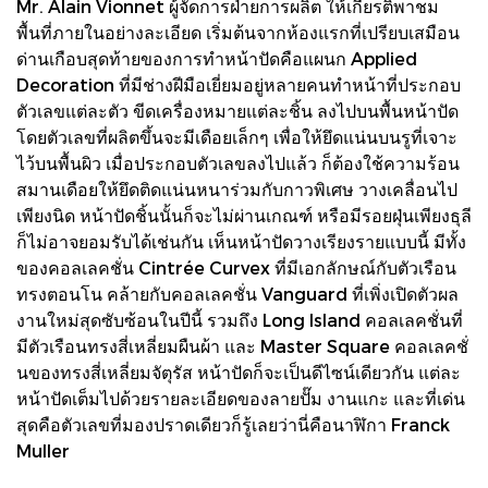
Mr. Alain Vionnet ผู้จัดการฝ่ายการผลิต ให้เกียรติพาชม
พื้นที่ภายในอย่างละเอียด เริ่มต้นจากห้องแรกที่เปรียบเสมือน
ด่านเกือบสุดท้ายของการทำหน้าปัดคือแผนก Applied
Decoration ที่มีช่างฝีมือเยี่ยมอยู่หลายคนทำหน้าที่ประกอบ
ตัวเลขแต่ละตัว ขีดเครื่องหมายแต่ละชิ้น ลงไปบนพื้นหน้าปัด
โดยตัวเลขที่ผลิตขึ้นจะมีเดือยเล็กๆ เพื่อให้ยึดแน่นบนรูที่เจาะ
ไว้บนพื้นผิว เมื่อประกอบตัวเลขลงไปแล้ว ก็ต้องใช้ความร้อน
สมานเดือยให้ยึดติดแน่นหนาร่วมกับกาวพิเศษ วางเคลื่อนไป
เพียงนิด หน้าปัดชิ้นนั้นก็จะไม่ผ่านเกณฑ์ หรือมีรอยฝุ่นเพียงธุลี
ก็ไม่อาจยอมรับได้เช่นกัน เห็นหน้าปัดวางเรียงรายแบบนี้ มีทั้ง
ของคอลเลคชั่น Cintrée Curvex ที่มีเอกลักษณ์กับตัวเรือน
ทรงตอนโน คล้ายกับคอลเลคชั่น Vanguard ที่เพิ่งเปิดตัวผล
งานใหม่สุดซับซ้อนในปีนี้ รวมถึง Long Island คอลเลคชั่นที่
มีตัวเรือนทรงสี่เหลี่ยมผืนผ้า และ Master Square คอลเลคชั่
นของทรงสี่เหลี่ยมจัตุรัส หน้าปัดก็จะเป็นดีไซน์เดียวกัน แต่ละ
หน้าปัดเต็มไปด้วยรายละเอียดของลายปั๊ม งานแกะ และที่เด่น
สุดคือตัวเลขที่มองปราดเดียวก็รู้เลยว่านี่คือนาฬิกา Franck
Muller