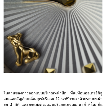
ในส่วนของการออกแบบบริเวณหน้าปัด ที่สะท้อนออเดรย์ซิลู
เอตและสัญลักษณ์เมดูเซ่บริเวณ 12 นาฬิกาตรงด้วยระบบหน้า
จอ 3 มิติ และตกแต่งด้วยหมุดบริเวณเลขบอกนาที ที่ให้กลิ่น