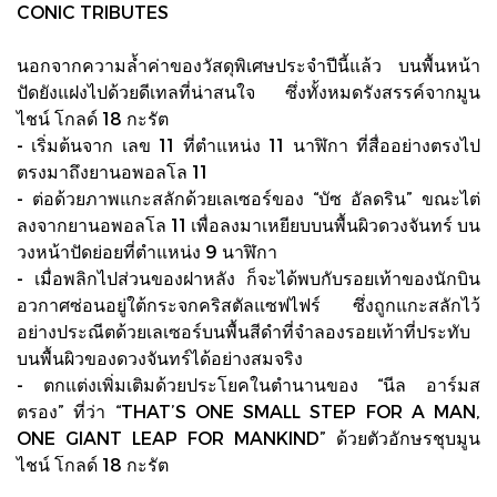
CONIC TRIBUTES
นอกจากความล้ำค่าของวัสดุพิเศษประจำปีนี้แล้ว บนพื้นหน้า
ปัดยังแฝงไปด้วยดีเทลที่น่าสนใจ ซึ่งทั้งหมดรังสรรค์จากมูน
ไชน์ โกลด์ 18 กะรัต
- เริ่มต้นจาก เลข 11 ที่ตำแหน่ง 11 นาฬิกา ที่สื่ออย่างตรงไป
ตรงมาถึงยานอพอลโล 11
- ต่อด้วยภาพแกะสลักด้วยเลเซอร์ของ “บัซ อัลดริน” ขณะไต่
ลงจากยานอพอลโล 11 เพื่อลงมาเหยียบบนพื้นผิวดวงจันทร์ บน
วงหน้าปัดย่อยที่ตำแหน่ง 9 นาฬิกา
- เมื่อพลิกไปส่วนของฝาหลัง ก็จะได้พบกับรอยเท้าของนักบิน
อวกาศซ่อนอยู่ใต้กระจกคริสตัลแซฟไฟร์ ซึ่งถูกแกะสลักไว้
อย่างประณีตด้วยเลเซอร์บนพื้นสีดำที่จำลองรอยเท้าที่ประทับ
บนพื้นผิวของดวงจันทร์ได้อย่างสมจริง
- ตกแต่งเพิ่มเติมด้วยประโยคในตำนานของ “นีล อาร์มส
ตรอง” ที่ว่า “THAT’S ONE SMALL STEP FOR A MAN,
ONE GIANT LEAP FOR MANKIND” ด้วยตัวอักษรชุบมูน
ไชน์ โกลด์ 18 กะรัต