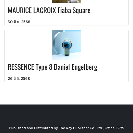
MAURICE LACROIX Fiaba Square
30 มิ.ย. 2568
RESSENCE Type 8 Daniel Engelberg
26 มิ.ย. 2568
Published and Distributed by The Key Publisher Co., Ltd., Office: 87/9