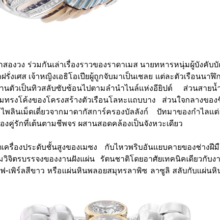
าสองวง ร่วมกันเล่าเรื่องราวของราดาเมส นายทหารหนุ่มผู้บังคับบั
่งเศส เจ้าหญิงเอธิโอเปียผู้ถูกจับมาเป็นเชลย แต่ละตัวเรือนนาฬ
นานตัวเป็นทิวสลับซับซ้อนไปตามลำนำไนล์แห่งอียิปต์ ส่วนสาย
แนวตามทรงโค้งของโครงสร้างตัวเรือนโลหะแถบบาง ส่วนใจกลางของ
 ไพลินเม็ดเดี่ยวจากมาดากัสการ์ครองบัลลังก์ ปัทมาของกำไลแต่ละ
องคู่รักที่เต้นตามชีพจร ผสานสอดคล้องเป็นจังหวะเดียว
องประดับชั้นสูงของเมซง กับไหวพริบอันแยบคายของช่างฝีมือผู
ิจิตรบรรจงของงานฝังแผ่น รัตนชาติโดยอาศัยเทคนิคเดียวกับง
พิร์ลสีขาว หรือแผ่นหินพลอยสมุทรลาพิซ ลาซูลิ สลับกับแผ่นหิน