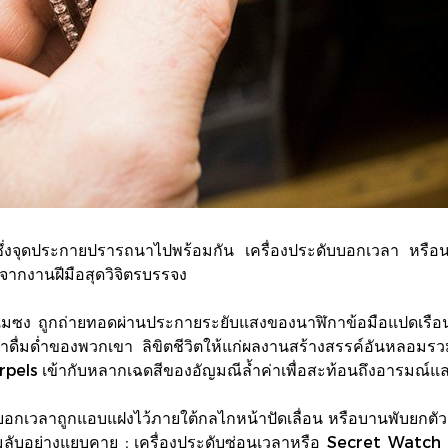
ลา ซึ่งจุดประกายปรารถนาไปพร้อมกัน เครื่องประดับบอกเวลา หรือ
ากงานฝีมือสุดวิจิตรบรรจง
 ถูกถ่ายทอดผ่านประกายระยับแสงของนาฬิกาข้อมือแปดเรือน ซึ่
ื่มด่ำของพวกเขา ลิขิตชีวิตให้แก่ผลงานสร้างสรรค์อันหลอมร
rpels เข้ากับหลากเฉดสีของอัญมณีล้ำค่าเพื่อสะท้อนถึงอารมณ์แล
บอกเวลาถูกแอบแฝงไว้ภายใต้กลไกหน้าปัดเลื่อน หรือบานพับยกตัว
บอย่างแยบคาย : เครื่องประดับซ่อนเวลาหรือ Secret Watch ท