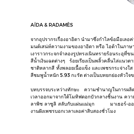
AÏDA & RADAMÈS
จากอุปรากรเรื่องอาอิดา นำมาซึ่งกำไลข้อมือเลอค่
มนต์เสน่ห์ความงามของอาอิดา หรือ ไอด้าในภาษาฝรั
เงาราวกระจกจำลองรูปทรงเนินทรายร้อนระอุที่ข
สีน้ำเงินเฉดต่างๆ ร้อยเรียงเป็นพลิ้วคลื่นไล่
ชาติหลากสี ทั้งพลอยเนื้อแข็ง และเพชรกระจ่างใส
สีชมพูน้ำหนัก 5.93 กะรัต ต่างเป็นบทยกย่องหัวใจข
บทบรรจบระหว่างทักษะ ความชำนาญในการผลิตเครื่
เวลาออกมาจากใต้โมทิฟดอกบัวกลางชิ้นงาน ความว
ลาพิซ ลาซูลิ สลับกับแผ่นแม่มุก มาเธอร์-ออฟ-เ
งานฝังเพชรบอกเวลาเลอค่าสิบสองชั่วโมง