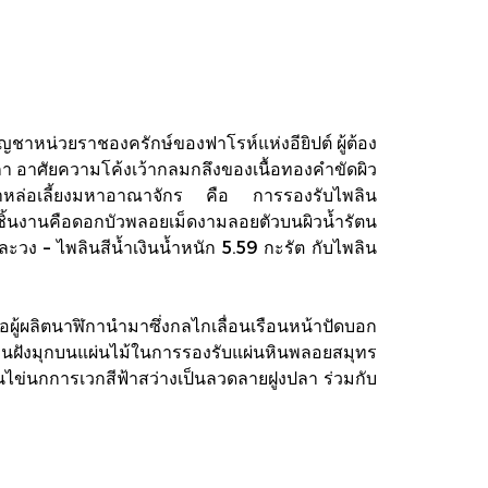
ญชาหน่วยราชองครักษ์ของฟาโรห์แห่งอียิปต์ ผู้ต้อง
ิกา อาศัยความโค้งเว้ากลมกลึงของเนื้อทองคำขัดผิว
น้ำหล่อเลี้ยงมหาอาณาจักร คือ การรองรับไพลิน
ชิ้นงานคือดอกบัวพลอยเม็ดงามลอยตัวบนผิวน้ำรัตน
วง – ไพลินสีน้ำเงินน้ำหนัก 5.59 กะรัต กับไพลิน
้ผลิตนาฬิกานำมาซึ่งกลไกเลื่อนเรือนหน้าปัดบอก
านฝังมุกบนแผ่นไม้ในการรองรับแผ่นหินพลอยสมุทร
ไข่นกการเวกสีฟ้าสว่างเป็นลวดลายฝูงปลา ร่วมกับ