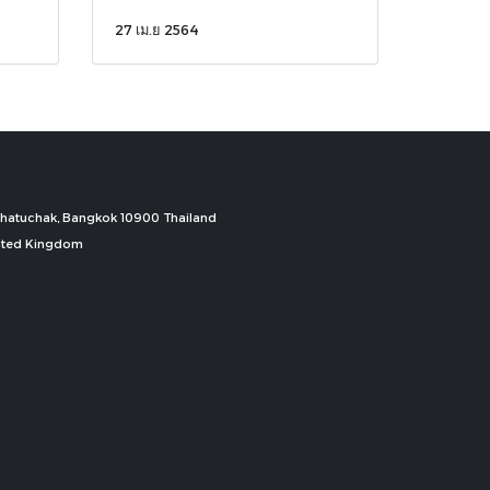
27 เม.ย 2564
, Chatuchak, Bangkok 10900 Thailand
nited Kingdom