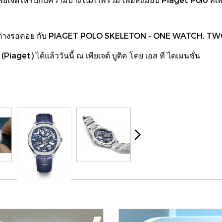
่ทุกคนต่างรอคอย กับ PIAGET POLO SKELETON - ONE WATCH, T
(Piaget) ได้แล้ววันนี้ ณ เพียเจต์ บูติค โดย เอส ที ไดเมนชั่น