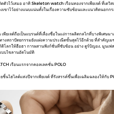
ิดตัวไว้เสมอ อาทิ Skeleton watch เรือนทองจากเพียเจต์ ที่เดว
องเขาไว้อย่างแนบแน่นทั้งในเรื่องความซับซ้อนและแนวคิดนอกกรอ
ียเจต์ถือเป็นแบรนด์ที่เลื่องชื่อในแง่การผลิตกลไกที่บางพิเศ
างทางสถาปัตยกรรมยังแฝงความประณีตขั้นสุดไว้อีกด้วย ที่สำคัญเมซ
กให้ฮือฮา การผสานฟังก์ชั่นที่ซับซ้อน อย่าง ตูร์บิญอง, มูนเฟส
กแบบไขลานอัตโนมัติ
CH เรือนแรกจากคอลเลคชั่น POLO
ิ้นไฮไลต์แห่งปีจากเพียเจต์ ที่รังสรรค์ขึ้นเพื่อเฉลิมฉลองให้กับ P