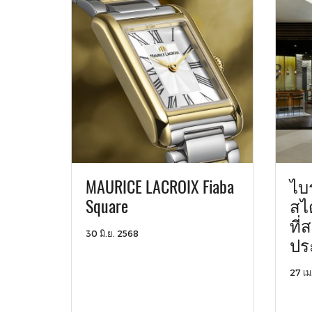
MAURICE LACROIX Fiaba
ไบร
Square
สไ
ที
30 มิ.ย. 2568
ปร
27 เม