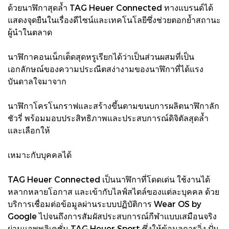
ด้วยนาฬิกาสุดล้ำ TAG Heuer Connected ทางแบรนด์ได้
แสดงจุดยืนในเรื่องดีไซน์และเทคโนโลยีซึ่งช่วยตอกย้ำสถานะ
ผู้นำในตลาด
นาฬิกาคอนเน็กเต็ดสุดหรูเรียกได้ว่าเป็นส่วนผสมที่เป็น
เอกลักษณ์ของความประณีตสง่างามของนาฬิกาที่ได้แรง
บันดาลใจมาจาก
นาฬิกาโครโนกราฟและสร้างขึ้นตามขนบการผลิตนาฬิกาลัก
ชัวรี่ พร้อมมอบประสิทธิภาพและประสบการณ์ดิจิตัลสุดล้ำ
และเลือกให้
เหมาะกับบุคคลได้
TAG Heuer Connected เป็นนาฬิกาที่โดดเด่น ใช้งานได้
หลากหลายโอกาส และเข้ากับไลฟ์สไตล์ของแต่ละบุคคล ด้วย
บริการเชื่อมต่อข้อมูลผ่านระบบปฏิบัติการ Wear OS by
Google ไปจนถึงการสัมผัสประสบการณ์กีฬาแบบเสมือนจริง
ผ่านแอพพลิเคชั่น TAG Heuer Sport ซึ่งให้ข้อมูลการวิ่ง ปั่น