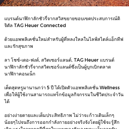
แบรนด์นาฬิกาลักชัวรี่จากสวิสขยายขอบเขตประสบการณ์ดิ
จิตัล TAG Heuer Connected
ด้วยแอพพลิเคชั่นใหม่สำหรับผู้ที่หลงใหลในไลฟ์สไตล์แอ็กทีฟ
และรักสุขภาพ
ลา โชซ์-เดอ-ฟงด์, สวิตเซอร์แลนด์, TAG Heuer แบรนด์
นาฬิกาลักชัวรี่จากสวิตเซอร์แลนด์ซึ่งเป็นผู้บุกเบิกตลาด
นาฬิกาคอนเน็ก
เต็ดสุดหรูมานานกว่า 5 ปี ได้เปิดตัวแอพพลิเคชั่น Wellness
เพื่อให้ผู้ใช้งานสามารถแทร็กข้อมูลกิจกรรมในชีวิตประจำวัน
ได้
อย่างง่ายดายและเต็มประสิทธิภาพ ไม่ว่าจะก้าวเดินเล็กๆ
น้อยๆไปจนถึงการออกกำลังกายอย่างจริงจังโดยผู้ใช้จะรู้สึก
เกิด แรงใจอยากดูดีที่สุดในแบบของตัวเองขณะเอ็นจอยกับ