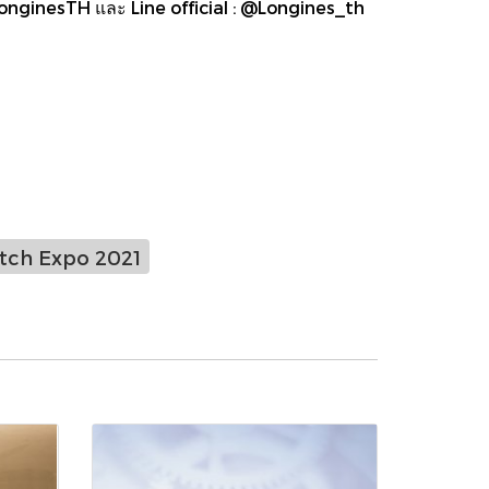
nginesTH และ Line official : @Longines_th
tch Expo 2021