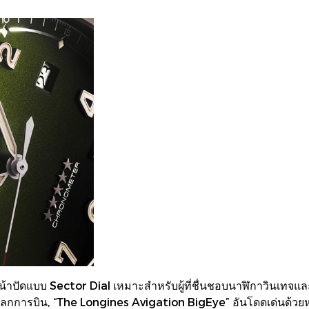
้าปัดแบบ Sector Dial เหมาะสำหรับผู้ที่ชื่นชอบนาฬิกาวินเทจแ
ลกการบิน, “The Longines Avigation BigEye” อันโดดเด่นด้วย