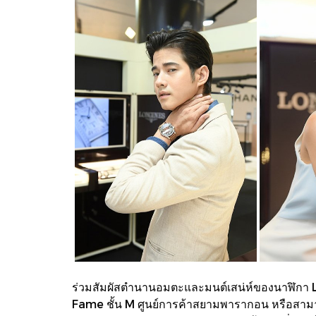
ร่วมสัมผัสตำนานอมตะและมนต์เสน่ห์ของนาฬิกา L
Fame ชั้น M ศูนย์การค้าสยามพารากอน หรือสามารถ