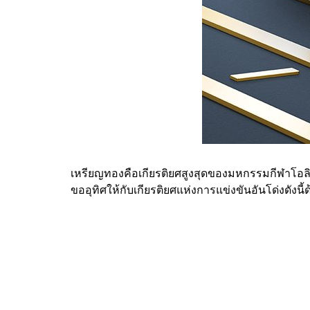
เหรียญทองคือเกียรติยศสูงสุดของมหกรรมกีฬาโอลิมป
ขออุทิศให้กับเกียรติยศแห่งการแข่งขันอันโด่งดัง