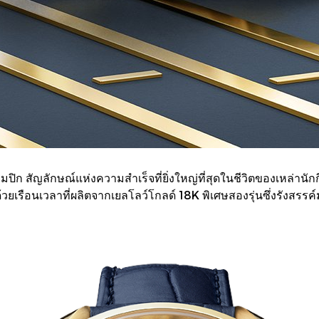
ิก สัญลักษณ์แห่งความสำเร็จที่ยิ่งใหญ่ที่สุดในชีวิตของเหล่าน
นี้ด้วยเรือนเวลาที่ผลิตจากเยลโลว์โกลด์ 18K พิเศษสองรุ่นซึ่งรั