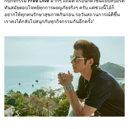
กับกิจกรรม Free Dive มากๆ แถมตัวเรือนก็ดีไซน์แบบสปอร์ต
ทันสมัยตอบโจทย์ทุกการผจญภัยจริงๆ ครับ แต่ช่วงนี้โอ้ก็
อยากให้ทุกคนรักษาสุขภาพกันก่อน รอวันสถานการณ์ดีขึ้น
เราคงได้กลับไปสนุกกับทุกกิจกรรมกันอีกครั้ง”