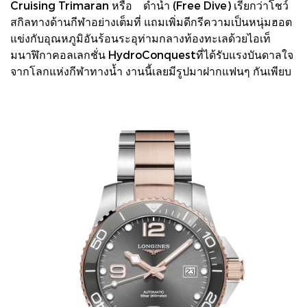
Cruising Trimaran หรือ ดำน้ำ (Free Dive) เรียกว่าโชว์
สกิลทางด้านกีฬาอย่างเต็มที่ แถมเพิ่มดีกรีความเป็นหนุ่มฮอต
แข่งกับอุณหภูมิอันร้อนระอุท่ามกลางท้องทะเลด้วยไอเท็
มนาฬิกาคอลเลกชั่น HydroConquestที่ได้รับแรงบันดาลใจ
จากโลกแห่งกีฬาทางน้ำ งานนี้เลยมีรูปมาฝากแฟนๆ กันเพียบ