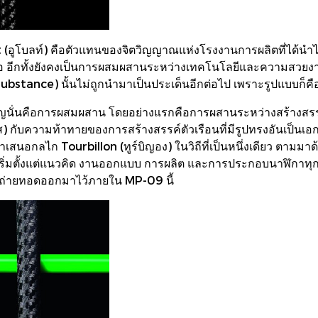
(อูโบลท์) คือตัวแทนของจิตวิญญาณแห่งโรงงานการผลิตที่ได้นำไ
สมอ อีกทั้งยังคงเป็นการผสมผสานระหว่างเทคโนโลยีและความสวยงาม
(substance) นั้นไม่ถูกนำมาเป็นประเด็นอีกต่อไป เพราะรูปแบบก็
คัญนั่นคือการผสมผสาน โดยอย่างแรกคือการผสานระหว่างสร้างสรรค์
ส) กับความท้าทายของการสร้างสรรค์ตัวเรือนที่มีรูปทรงอันเป็นเอกลั
นำเสนอกลไก Tourbillon (ทูร์บิญอง) ในวิถีที่เป็นหนึ่งเดียว ต
มตั้งแต่แนวคิด งานออกแบบ การผลิต และการประกอบนาฬิกาทุกๆ
ะถ่ายทอดออกมาไว้ภายใน MP-09 นี้