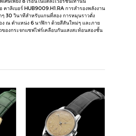
เศษเพียง 8 เรือนในแต่ละเวอร์ชั่นเท่านั้น
มือ คาลิเบอร์ HUB9009.H1.RA การสำรองพลังงาน
กๆ 30 วินาทีสำหรับแกนที่สอง การหมุนราวดั่ง
ิญอง ณ ตำแหน่ง 6 นาฬิกา ด้วยสีสันใหม่ๆ และภาย
ตัวของกระจกแซฟไฟร์เคลือบกันแสงสะท้อนสองชั้น