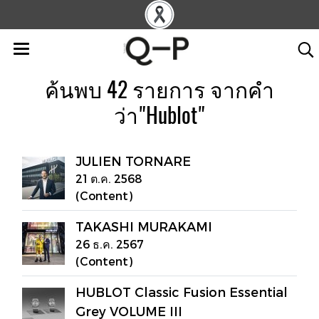
ค้นพบ 42 รายการ จากคำ
ว่า"Hublot"
JULIEN TORNARE
21 ต.ค. 2568
(Content)
TAKASHI MURAKAMI
26 ธ.ค. 2567
(Content)
HUBLOT Classic Fusion Essential
Grey VOLUME III