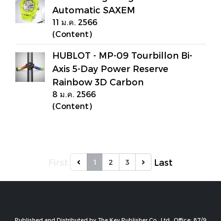
Automatic SAXEM
11 ม.ค. 2566
(Content)
HUBLOT - MP-09 Tourbillon Bi-
Axis 5-Day Power Reserve
Rainbow 3D Carbon
8 ม.ค. 2566
(Content)
First
Last
1
2
3
Published and Distributed by The Key Publisher Co., Ltd., Office: 87/9