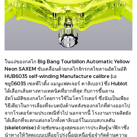
ในแง่ของกลไก Big Bang Tourbillon Automatic Yellow
Neon SAXEM ขับเคลื่อนด้วยกลไกจักรกลไขลานอัตโนมัติ
HUB6035 self-winding Manufacture calibre (เอ
ชยูบี6035 เซลฟ์ไวดิ้ง แมนูแฟคเจอร์ คาลิเบอร) ซึ่ง Hublot
ได้เลือกเส้นทางทางเทคนิคที่ยากที่สุด กับการขึ้นลาน
อัตโนมัติของกลไกโดยการใช้ไมโครโรเตอร์ ซึ่งนับเป็นเพียง
วิธีเดียวในการเลี่ยงที่จะบดบังด้านหลังของกลไกที่ต่างออกไป
จากโรเตอร์ตามประเพณีทั่วไป นอกจากนี้ โรงงานการผลิตยัง
ได้เลือกที่จะตกแต่งกลไกทั้งคาลิเบอร์ในแบบสเกเลตัน
(skeletonise) ด้วยชัยชนะสูงสุดของการประดิษฐ์นาฬิกาซึ่ง
นำทางให้วัสดุแบบเปลือยโปร่งนี้อยู่เหนือข้อจำกัดด้านความ