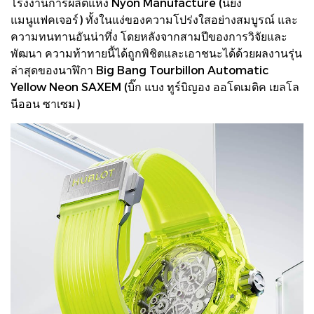
โรงงานการผลิตแห่ง Nyon Manufacture (นียง
แมนูแฟคเจอร์) ทั้งในแง่ของความโปร่งใสอย่างสมบูรณ์ และ
ความทนทานอันน่าทึ่ง โดยหลังจากสามปีของการวิจัยและ
พัฒนา ความท้าทายนี้ได้ถูกพิชิตและเอาชนะได้ด้วยผลงานรุ่น
ล่าสุดของนาฬิกา Big Bang Tourbillon Automatic
Yellow Neon SAXEM (บิ๊ก แบง ทูร์บิญอง ออโตเมติค เยลโล
นีออน ซาเซม)