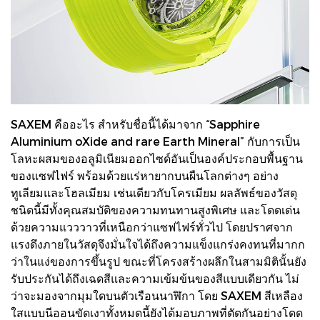
SAXEM คืออะไร สำหรับชื่อนี้ได้มาจาก “Sapphire
Aluminium oXide and rare Earth Mineral” กับการเป็น
โลหะผสมของอลูมิเนียมออกไซด์อันเป็นองค์ประกอบพื้นฐาน
ของแซฟไฟร์ พร้อมด้วยแร่หายากบนผืนโลกต่างๆ อย่าง
ทูเลียมและโฮลเมียม เช่นเดียวกับโครเมียม ผลลัพธ์ของวัสดุ
ชนิดนี้มีทั้งคุณสมบัติของความทนทานสูงพิเศษ และโดดเด่น
ด้วยความแวววาวที่เหนือกว่าแซฟไฟร์ทั่วไป โดยปราศจาก
แรงดึงภายในวัสดุจึงมั่นใจได้ถึงความแข็งแกร่งคงทนที่มากก
ว่าในแง่ของการขึ้นรูป ขณะที่โครงสร้างผลึกในสามมิตินั้นยัง
รับประกันได้ถึงเฉดสีและความเข้มข้นของสีแบบเดียวกัน ไม่
ว่าจะมองจากมุมใดบนตัวเรือนนาฬิกา โดย SAXEM สีเหลือง
ใสแบบนีออนขัดเงาทั้งหมดนี้ยังได้มอบภาพที่ตัดกันอย่างโดด