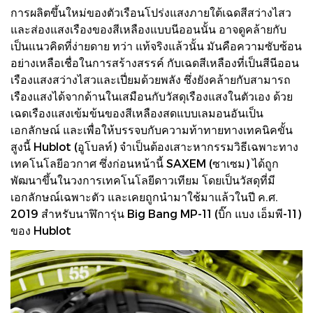
การผลิตขึ้นใหม่ของตัวเรือนโปร่งแสงภายใต้เฉดสีสว่างไสว
และส่องแสงเรืองของสีเหลืองแบบนีออนนั้น อาจดูคล้ายกับ
เป็นแนวคิดที่ง่ายดาย ทว่า แท้จริงแล้วนั้น มันคือความซับซ้อน
อย่างเหลือเชื่อในการสร้างสรรค์ กับเฉดสีเหลืองที่เป็นสีนีออน
เรืองแสงสว่างไสวและเปี่ยมด้วยพลัง ซึ่งยังคล้ายกับสามารถ
เรืองแสงได้จากด้านในเสมือนกับวัสดุเรืองแสงในตัวเอง ด้วย
เฉดเรืองแสงเข้มข้นของสีเหลืองสดแบบเลมอนอันเป็น
เอกลักษณ์ และเพื่อให้บรรจบกับความท้าทายทางเทคนิคขั้น
สูงนี้ Hublot (อูโบลท์) จำเป็นต้องเสาะหากรรมวิธีเฉพาะทาง
เทคโนโลยีอวกาศ ซึ่งก่อนหน้านี้ SAXEM (ซาเซม) ได้ถูก
พัฒนาขึ้นในวงการเทคโนโลยีดาวเทียม โดยเป็นวัสดุที่มี
เอกลักษณ์เฉพาะตัว และเคยถูกนำมาใช้มาแล้วในปี ค.ศ.
2019 สำหรับนาฬิการุ่น Big Bang MP-11 (บิ๊ก แบง เอ็มพี-11)
ของ Hublot