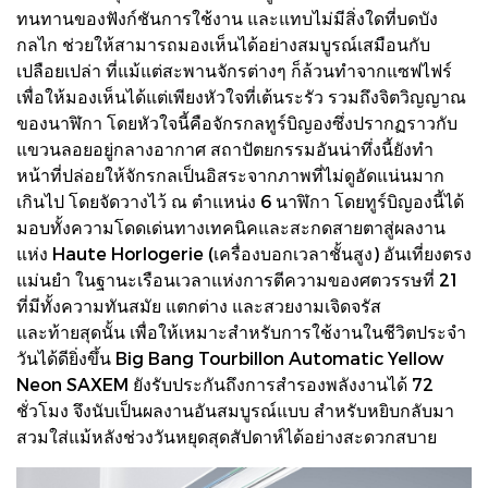
ทนทานของฟังก์ชันการใช้งาน และแทบไม่มีสิ่งใดที่บดบัง
กลไก ช่วยให้สามารถมองเห็นได้อย่างสมบูรณ์เสมือนกับ
เปลือยเปล่า ที่แม้แต่สะพานจักรต่างๆ ก็ล้วนทำจากแซฟไฟร์
เพื่อให้มองเห็นได้แต่เพียงหัวใจที่เต้นระรัว รวมถึงจิตวิญญาณ
ของนาฬิกา โดยหัวใจนี้คือจักรกลทูร์บิญองซึ่งปรากฏราวกับ
แขวนลอยอยู่กลางอากาศ สถาปัตยกรรมอันน่าทึ่งนี้ยังทำ
หน้าที่ปล่อยให้จักรกลเป็นอิสระจากภาพที่ไม่ดูอัดแน่นมาก
เกินไป โดยจัดวางไว้ ณ ตำแหน่ง 6 นาฬิกา โดยทูร์บิญองนี้ได้
มอบทั้งความโดดเด่นทางเทคนิคและสะกดสายตาสู่ผลงาน
แห่ง Haute Horlogerie (เครื่องบอกเวลาชั้นสูง) อันเที่ยงตรง
แม่นยำ ในฐานะเรือนเวลาแห่งการตีความของศตวรรษที่ 21
ที่มีทั้งความทันสมัย แตกต่าง และสวยงามเจิดจรัส
และท้ายสุดนั้น เพื่อให้เหมาะสำหรับการใช้งานในชีวิตประจำ
วันได้ดียิ่งขึ้น Big Bang Tourbillon Automatic Yellow
Neon SAXEM ยังรับประกันถึงการสำรองพลังงานได้ 72
ชั่วโมง จึงนับเป็นผลงานอันสมบูรณ์แบบ สำหรับหยิบกลับมา
สวมใส่แม้หลังช่วงวันหยุดสุดสัปดาห์ได้อย่างสะดวกสบาย