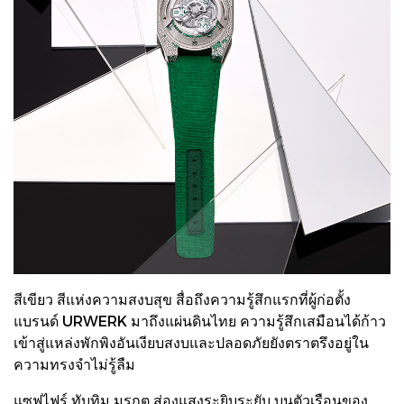
สีเขียว สีแห่งความสงบสุข สื่อถึงความรู้สึกแรกที่ผู้ก่อตั้ง
แบรนด์ URWERK มาถึงแผ่นดินไทย ความรู้สึกเสมือนได้ก้าว
เข้าสู่แหล่งพักพิงอันเงียบสงบและปลอดภัยยังตราตรึงอยู่ใน
ความทรงจำไม่รู้ลืม
แซฟไฟร์ ทับทิม มรกต ส่องแสงระยิบระยับ บนตัวเรือนของ