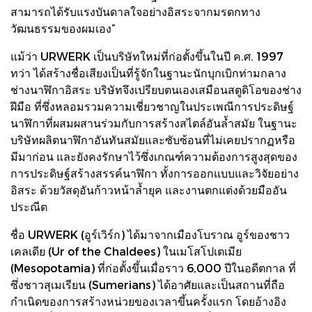
สามารถได้รับแรงบันดาลใจอย่างอิสระจากมรดกทาง
วัฒนธรรมของผมเอง”
แม้ว่า URWERK เป็นบริษัทใหม่ที่ก่อตั้งขึ้นในปี ค.ศ. 1997
ทว่า ได้สร้างชื่อเสียงเป็นที่รู้จักในฐานะนักบุกเบิกท่ามกลาง
ช่างนาฬิกาอิสระ บริษัทจึงเปรียบตนเองเสมือนสตูดิโอของช่าง
ฝีมือ ที่ซึ่งหลอมรวมความเชี่ยวชาญในประเพณีการประดิษฐ์
นาฬิกาที่ผสมผสานร่วมกับการสร้างสไตล์อันล้ำสมัย ในฐานะ
บริษัทผลิตนาฬิกาอันทันสมัยและซับซ้อนที่ไม่เคยปรากฏหรือ
มีมาก่อน และยังคงรักษาไว้ซึ่งเกณฑ์ความต้องการสูงสุดของ
การประดิษฐ์สร้างสรรค์นาฬิกา ทั้งการออกแบบและวิจัยอย่าง
อิสระ ด้วยวัสดุอันก้าวหน้าล้ำยุค และงานตกแต่งด้วยมืออัน
ประณีต
ชื่อ URWERK (อูร์เวิร์ก) ได้มาจากเมืองโบราณ อูร์ของชาว
เคลเดีย (Ur of the Chaldees) ในเมโสโปเตเมีย
(Mesopotamia) ที่ก่อตั้งขึ้นเมื่อราว 6,000 ปีในอดีตกาล ที่
ซึ่งชาวสุเมเรียน (Sumerians) ได้อาศัยและเป็นสถานที่ถือ
กำเนิดของการสร้างหน่วยของเวลาขึ้นครั้งแรก โดยอ้างอิง