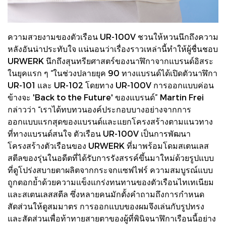
ความสวยงามของตัวเรือน UR-100V ชวนให้หวนนึกถึงความ
หลังอันน่าประทับใจ แน่นอนว่าเรื่องราวเหล่านี้ทำให้ผู้ชื่นชอบ
URWERK นึกถึงสุนทรียศาสตร์ของนาฬิกาจากแบรนด์อิสระ
ในยุคแรก ๆ “ในช่วงปลายยุค 90 ทางแบรนด์ได้เปิดตัวนาฬิกา
UR-101 และ UR-102 โดยทาง UR-100V การออกแบบค่อน
ข้างจะ 'Back to the Future' ของแบรนด์” Martin Frei
กล่าวว่า “เราได้ทบทวนองค์ประกอบบางอย่างจากการ
ออกแบบแรกสุดของแบรนด์และแยกโครงสร้างตามแนวทาง
ที่ทางแบรนด์สนใจ ตัวเรือน UR-100V เป็นการพัฒนา
โครงสร้างตัวเรือนของ URWERK ที่มาพร้อมโดมสเตนเลส
สตีลของรุ่นในอดีตที่ได้รับการรังสรรค์ขึ้นมาใหม่ด้วยรูปแบบ
ที่ดูโปร่งสบายตาผลิตจากกระจกแซฟไฟร์ ความสมบูรณ์แบบ
ถูกตอกย้ำด้วยความแข็งแกร่งทนทานของตัวเรือนไทเทเนียม
และสเตนเลสสตีล ซึ่งหลายคนมักตั้งคำถามถึงการกำหนด
สัดส่วนให้ดูสมมาตร การออกแบบของผมจึงเล่นกับรูปทรง
และสัดส่วนเพื่อท้าทายสายตาของผู้ที่พินิจนาฬิกาเรือนนี้อย่าง