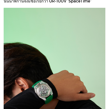
นั้นนาฬิกานี้จึงมีชื่อเรียกว่า UR-100V “SpaceTime”