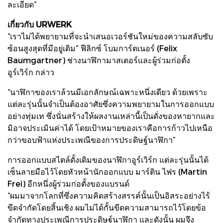
ละเอียด”
เกี่ยวกับ URWERK
“เราไม่ได้พยายามที่จะนำเสนอเวอร์ชันใหม่ของความสลับซับ
ซ้อนสูงสุดที่มีอยู่เดิม” ฟีลิกซ์ โบมการ์ตเนอร์ (Felix
Baumgartner) ช่างนาฬิกามาสเตอร์และผู้ร่วมก่อตั้ง
อูร์เวิร์ก กล่าว
“นาฬิกาของเราล้วนมีเอกลักษณ์เฉพาะหนึ่งเดียว ด้วยเพราะ
แต่ละรุ่นนั้นจำเป็นต้องอาศัยซึ่งความพยายามในการออกแบบ
อย่างทุ่มเท ซึ่งนั่นสร้างให้ผลงานเหล่านี้เป็นดั่งของหายากและ
มิอาจประเมินค่าได้ โดยเป้าหมายของเราคือการก้าวไปเหนือ
กว่าขอบฟ้าแห่งประเพณีของการประดิษฐ์นาฬิกา”
การออกแบบสไตล์ดั้งเดิมของนาฬิกาอูร์เวิร์ก แต่ละรุ่นนั้นได้
เซ็นลายมือไว้โดยหัวหน้านักออกแบบ มาร์ติน ไฟร (Martin
Frei) อีกหนึ่งผู้ร่วมก่อตั้งของแบรนด์
“ผมมาจากโลกที่ซึ่งความคิดสร้างสรรค์นั้นเป็นอิสระอย่างไร้
ขีดจำกัดโดยสิ้นเชิง ผมไม่ได้กั้นขีดความสามารถไว้โดยข้อ
จำกัดทางประเพณีการประดิษฐ์นาฬิกา และดังนั้น ผมจึง