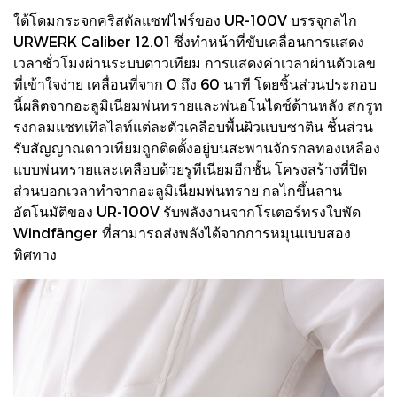
ใต้โดมกระจกคริสตัลแซฟไฟร์ของ UR-100V บรรจุกลไก
URWERK Caliber 12.01 ซึ่งทำหน้าที่ขับเคลื่อนการแสดง
เวลาชั่วโมงผ่านระบบดาวเทียม การแสดงค่าเวลาผ่านตัวเลข
ที่เข้าใจง่าย เคลื่อนที่จาก 0 ถึง 60 นาที โดยชิ้นส่วนประกอบ
นี้ผลิตจากอะลูมิเนียมพ่นทรายและพ่นอโนไดซ์ด้านหลัง สกรูท
รงกลมแซทเทิลไลท์แต่ละตัวเคลือบพื้นผิวแบบซาติน ชิ้นส่วน
รับสัญญาณดาวเทียมถูกติดตั้งอยู่บนสะพานจักรกลทองเหลือง
แบบพ่นทรายและเคลือบด้วยรูทีเนียมอีกชั้น โครงสร้างที่ปิด
ส่วนบอกเวลาทำจากอะลูมิเนียมพ่นทราย กลไกขึ้นลาน
อัตโนมัติของ UR-100V รับพลังงานจากโรเตอร์ทรงใบพัด
Windfänger ที่สามารถส่งพลังได้จากการหมุนแบบสอง
ทิศทาง