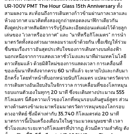
UR-100V PMT The Hour Glass 15th Anniversary ทั้ง
สามผลงาน สะท้อนถึงการเดินทางก้าวข้ามผ่านกาลเวลาและ
ห้วงอวกาศ แนวคิดทั้งสองถูกถ่ายทอดลงนาฬิกาเดียวกัน
ดึงดูดประสาทสัมผัสการรับรู้อันละเอียดอ่อนแต่แฝงไว้ด้วยลูก
เล่นของ “เวลาหรืออวกาศ” และ “นาทีหรือกิโลเมตร” การนำ
มาตรวัดทั้งสองส่วนมาหลอมรวมเข้าด้วยกัน เชื้อเชิญให้ร่วม
ชื่นชมเรื่องราวอันสุดประทับใจของการเดินทางบนท้องฟ้า
นอกเหนือจากการแสดงเวลาชั่วโมงและนาทีผ่านเทคโนโลยี
ดาวเทียมแล้ว ด้วยมิติใหม่ของการแสดงเวลา การเคลื่อนที่
ของเข็มนาทีหลังจากครบ 60 นาทีแล้ว จะหายไปและกลับมา
อีกครั้ง โดยทำหน้าที่บอกหน่วยนับกิโลเมตร แปลมาตรวัดจาก
การเดินทางอันเงียบงันในจักรวาล การเคลื่อนที่ของโลกหมุน
รอบแกนตัวเองในทุกๆ 20 นาที ซึ่งจะเดินทางประมาณ 555
กิโลเมตร นี่คือความเร็วของโลกที่หมุนรอบเส้นศูนย์สูตร ส่วน
ทางด้านตรงข้ามจะมาพร้อมมาตรวัดการหมุนของโลกรอบ
ดวงอาทิตย์ ซึ่งมีค่าเท่ากับ 35,740 กิโลเมตรต่อ 20 นาที
มาตรการนี้เป็นเครื่องเตือนใจในฐานะมวลมนุษยชาติ เวลา
ชั่วโมงและระยะทางกิโลเมตรที่ปรากฏ ล้วนมีความสำคัญ ดัง