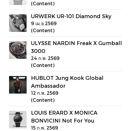
(Content)
URWERK UR-101 Diamond Sky
9 เม.ย 2569
(Content)
ULYSSE NARDIN Freak X Gumball
3000
24 ก.พ. 2569
(Content)
HUBLOT Jung Kook Global
Ambassador
12 ก.พ. 2569
(Content)
LOUIS ERARD X MONICA
BONVICINI Not For You
15 ก.พ. 2569