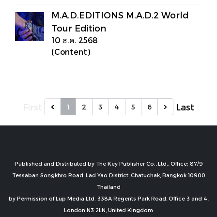
M.A.D.EDITIONS M.A.D.2 World
Tour Edition
10 ธ.ค. 2568
(Content)
First
Last
1
2
3
4
5
6
Published and Distributed by The Key Publisher Co., Ltd., Office: 87/9
Tessaban Songkhro Road, Lad Yao District, Chatuchak, Bangkok 10900
Thailand
by Permission of Lup Media Ltd. 338A Regents Park Road, Office 3 and 4,
London N3 2LN, United Kingdom