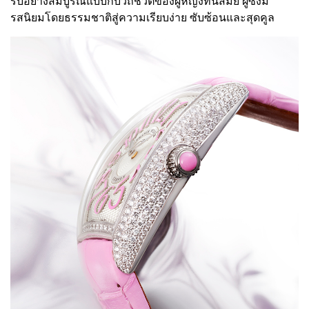
รับอย่างสมบูรณ์แบบกับวิถีชีวิตของผู้หญิงทันสมัย ผู้ซึ่งมี
รสนิยมโดยธรรมชาติสู่ความเรียบง่าย ซับซ้อนและสุดคูล