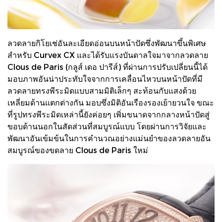
ลวดลายกิโยเช่อันละเอียดอ่อนบนหน้าปัดซึ่งพัฒนาขึ้นพิเศษ
สำหรับ Curvex CX และได้รับแรงบันดาลใจมาจากลวดลาย
Clous de Paris (กลูส์ เดอ ปารีส์) ที่ผ่านการปรับเปลี่ยนนี้ได้
มอบภาพอันน่าประทับใจจากการเคลื่อนไหวบนหน้าปัดที่มี
ลวดลายทรงพีระมิดแบบสามมิติเล็กๆ สะท้อนกับแสงด้วย
เหลี่ยมด้านแตกต่างกัน มอบซึ่งมิติอันเรืองรองเย้ายวนใจ ขณะ
ที่รูปทรงพีระมิดเหล่านี้ยังค่อยๆ เพิ่มขนาดจากกลางหน้าปัดสู่
ขอบด้านนอกในสัดส่วนที่สมบูรณ์แบบ โดยผ่านการวิจัยและ
พัฒนาอันเข้มข้นในการคำนวณอย่างแม่นยำของลวดลายอัน
สมบูรณ์ของขดลาย Clous de Paris ใหม่