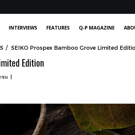
INTERVIEWS
FEATURES
Q-P MAGAZINE
ABO
S
SEIKO Prospex Bamboo Grove Limited Editi
mited Edition
้าชม
|