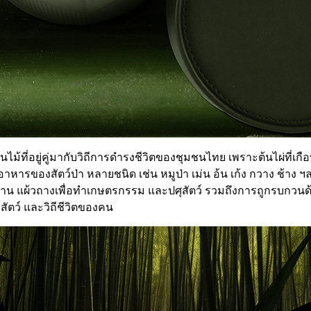
้นไม้ที่อยู่คู่มากับวิถีการดำรงชีวิตของชุมชนไทย เพราะต้นไผ่ที
อาหารของสัตว์ป่า หลายชนิด เช่น หมูป่า เม่น อ้น เก้ง กวาง ช้าง ฯลฯ
าน แผ้วถางเพื่อทำเกษตรกรรม และปศุสัตว์ รวมถึงการถูกรบกวนด
ัตว์ และวิถีชีวิตของคน