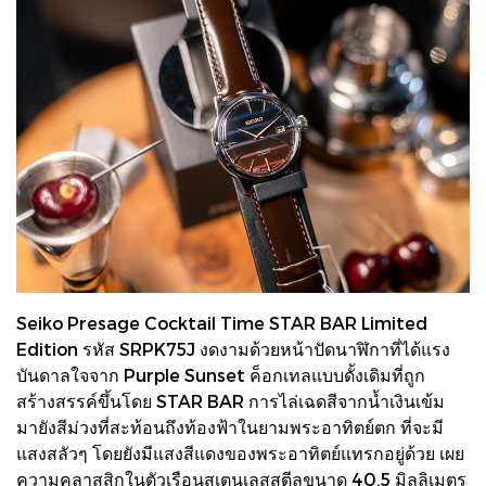
Seiko Presage Cocktail Time STAR BAR Limited
Edition รหัส SRPK75J งดงามด้วยหน้าปัดนาฬิกาที่ได้แรง
บันดาลใจจาก Purple Sunset ค็อกเทลแบบดั้งเดิมที่ถูก
สร้างสรรค์ขึ้นโดย STAR BAR การไล่เฉดสีจากน้ำเงินเข้ม
มายังสีม่วงที่สะท้อนถึงท้องฟ้าในยามพระอาทิตย์ตก ที่จะมี
แสงสลัวๆ โดยยังมีแสงสีแดงของพระอาทิตย์แทรกอยู่ด้วย เผย
ความคลาสสิกในตัวเรือนสเตนเลสสตีลขนาด 40.5 มิลลิเมตร