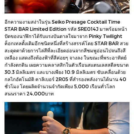
อีกความงามสง่าในรุ่น Seiko Presage Cocktail Time
STAR BAR Limited Edition รหัส SRE014J มาพร้อมหน้า
ปัดของนาฬิกาได้รับแรงบันดาลใจมาจาก Pinky Twilight
ค็อกเทลดั้งเดิมอีกชนิดหนึ่งที่สร้างสรรค์โดย STAR BAR สวย
สะดุดตาด้วยการไล่สีที่ละเอียดอ่อนจากสีชมพูอ่อนไปจนถึงสี
เหลือง แสดงถึงท้องฟ้าที่สีค่อยๆ จางลง ในขณะที่พระอาทิตย์
กำลังตกดิน เผยความคลาสสิกในตัวเรือนสแตนเลสสตีลขนาด
30.3 มิลลิเมตร และบางเพียง 10.9 มิลลิเมตร ขับเคลื่อนด้วย
กลไกอัตโนมัติ คาลิเบอร์ 2R05 ที่สำรองพลังงานได้นาน 40
ชั่วโมง โดยผลิตจำนวนจำกัดเพียง 5,000 เรือนทั่วโลก
สนนราคา 24,000บาท