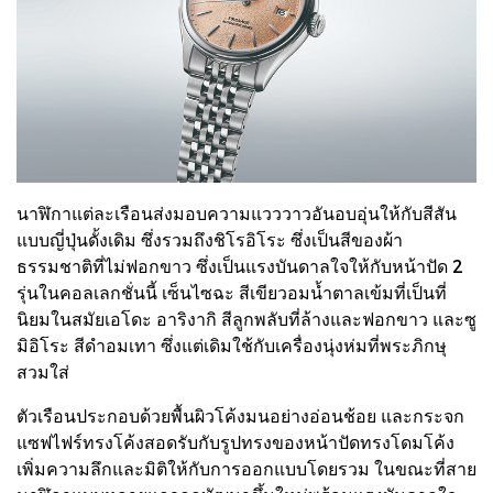
นาฬิกาแต่ละเรือนส่งมอบความแวววาวอันอบอุ่นให้กับสีสัน
แบบญี่ปุ่นดั้งเดิม ซึ่งรวมถึงชิโรอิโระ ซึ่งเป็นสีของผ้า
ธรรมชาติที่ไม่ฟอกขาว ซึ่งเป็นแรงบันดาลใจให้กับหน้าปัด 2
รุ่นในคอลเลกชั่นนี้ เซ็นไซฉะ สีเขียวอมน้ำตาลเข้มที่เป็นที่
นิยมในสมัยเอโดะ อาริงากิ สีลูกพลับที่ล้างและฟอกขาว และซู
มิอิโระ สีดำอมเทา ซึ่งแต่เดิมใช้กับเครื่องนุ่งห่มที่พระภิกษุ
สวมใส่
ตัวเรือนประกอบด้วยพื้นผิวโค้งมนอย่างอ่อนช้อย และกระจก
แซฟไฟร์ทรงโค้งสอดรับกับรูปทรงของหน้าปัดทรงโดมโค้ง
เพิ่มความลึกและมิติให้กับการออกแบบโดยรวม ในขณะที่สาย