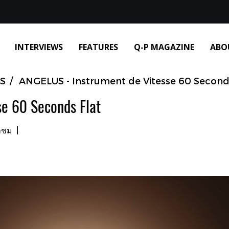
INTERVIEWS
FEATURES
Q-P MAGAZINE
ABO
S
ANGELUS - Instrument de Vitesse 60 Second
se 60 Seconds Flat
้าชม
|