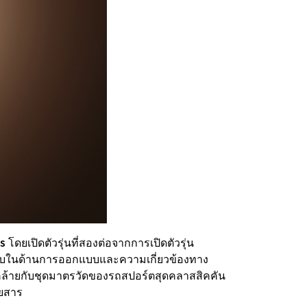
ยเปิดตัวรุ่นที่สองต่อจากการเปิดตัวรุ่น
ะกอบในด้านการออกแบบและความเกี่ยวข้องทาง
์คล้ายกับชุดมาตรวัดของรถสปอร์ตสุดคลาสสิคคัน
ดยสาร