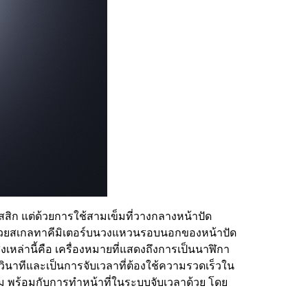
ิก แต่ด้วยการใช้สามเข็มที่วางกลางหน้าปัด
ได้ด้วยสเกลทาคีมิเตอร์บนวงแหวนรอบนอกของหน้าปัด
ล่านี้คือ เครื่องหมายที่แสดงถึงการเป็นนาฬิกา
วินาทีและเป็นการจับเวลาที่ต้องใช้ความรวดเร็วใน
ม พร้อมกับการทำหน้าที่ในระบบจับเวลาด้วย โดย