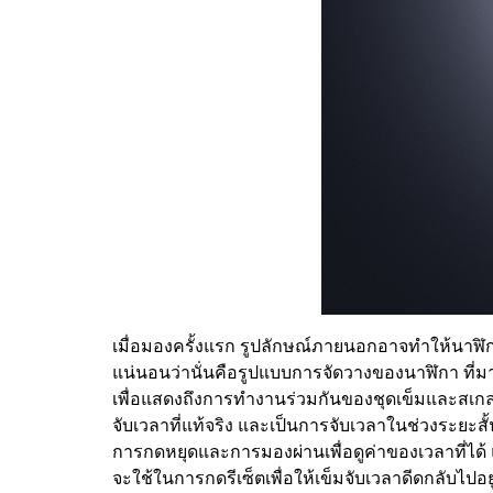
เมื่อมองครั้งแรก รูปลักษณ์ภายนอกอาจทำให้นาฬ
แน่นอนว่านั่นคือรูปแบบการจัดวางของนาฬิกา ที่ม
เพื่อแสดงถึงการทำงานร่วมกันของชุดเข็มและสเกลใ
จับเวลาที่แท้จริง และเป็นการจับเวลาในช่วงระยะส
การกดหยุดและการมองผ่านเพื่อดูค่าของเวลาที่ไ
จะใช้ในการกดรีเซ็ตเพื่อให้เข็มจับเวลาดีดกลับไปอยู