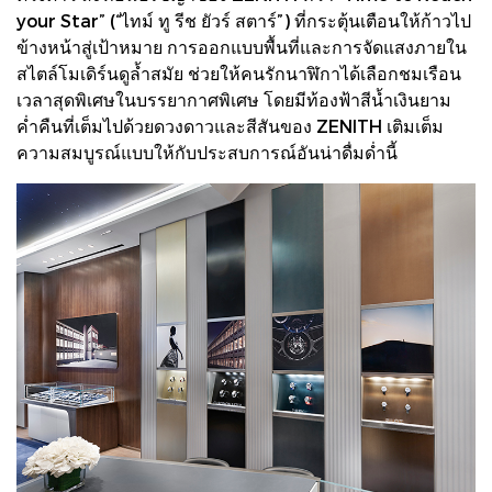
your Star” (“ไทม์ ทู รีช ยัวร์ สตาร์”) ที่กระตุ้นเตือนให้ก้าวไป
ข้างหน้าสู่เป้าหมาย การออกแบบพื้นที่และการจัดแสงภายใน
สไตล์โมเดิร์นดูล้ำสมัย ช่วยให้คนรักนาฬิกาได้เลือกชมเรือน
เวลาสุดพิเศษในบรรยากาศพิเศษ โดยมีท้องฟ้าสีน้ำเงินยาม
ค่ำคืนที่เต็มไปด้วยดวงดาวและสีสันของ ZENITH เติมเต็ม
ความสมบูรณ์แบบให้กับประสบการณ์อันน่าดื่มด่ำนี้