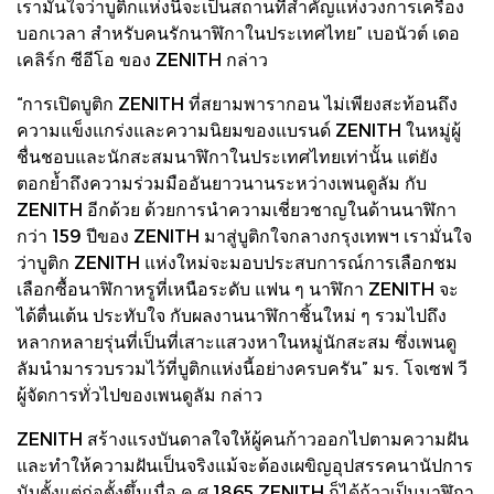
เรามั่นใจว่าบูติกแห่งนี้จะเป็นสถานที่สำคัญแห่งวงการเครื่อง
บอกเวลา สำหรับคนรักนาฬิกาในประเทศไทย” เบอนัวต์ เดอ
เคลิร์ก ซีอีโอ ของ ZENITH กล่าว
“การเปิดบูติก ZENITH ที่สยามพารากอน ไม่เพียงสะท้อนถึง
ความแข็งแกร่งและความนิยมของแบรนด์ ZENITH ในหมู่ผู้
ชื่นชอบและนักสะสมนาฬิกาในประเทศไทยเท่านั้น แต่ยัง
ตอกย้ำถึงความร่วมมืออันยาวนานระหว่างเพนดูลัม กับ
ZENITH อีกด้วย ด้วยการนำความเชี่ยวชาญในด้านนาฬิกา
กว่า 159 ปีของ ZENITH มาสู่บูติกใจกลางกรุงเทพฯ เรามั่นใจ
ว่าบูติก ZENITH แห่งใหม่จะมอบประสบการณ์การเลือกชม
เลือกซื้อนาฬิกาหรูที่เหนือระดับ แฟน ๆ นาฬิกา ZENITH จะ
ได้ตื่นเต้น ประทับใจ กับผลงานนาฬิกาชิ้นใหม่ ๆ รวมไปถึง
หลากหลายรุ่นที่เป็นที่เสาะแสวงหาในหมู่นักสะสม ซึ่งเพนดู
ลัมนำมารวบรวมไว้ที่บูติกแห่งนี้อย่างครบครัน” มร. โจเซฟ วี
ผู้จัดการทั่วไปของเพนดูลัม กล่าว
ZENITH สร้างแรงบันดาลใจให้ผู้คนก้าวออกไปตามความฝัน
และทำให้ความฝันเป็นจริงแม้จะต้องเผขิญอุปสรรคนานัปการ
นับตั้งแต่ก่อตั้งขึ้นเมื่อ ค.ศ.1865 ZENITH ก็ได้ก้าวเป็นนาฬิกา