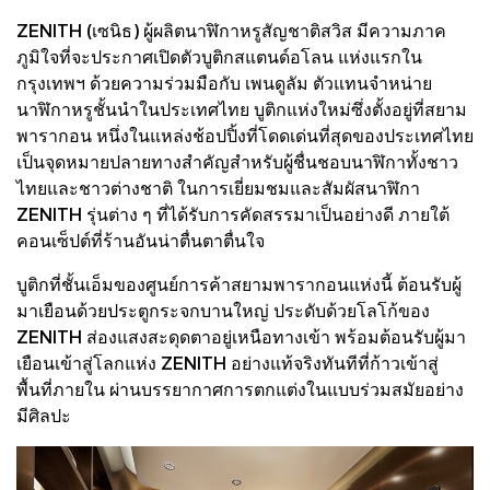
ZENITH (เซนิธ) ผู้ผลิตนาฬิกาหรูสัญชาติสวิส มีความภาค
ภูมิใจที่จะประกาศเปิดตัวบูติกสแตนด์อโลน แห่งแรกใน
กรุงเทพฯ ด้วยความร่วมมือกับ เพนดูลัม ตัวแทนจำหน่าย
นาฬิกาหรูชั้นนำในประเทศไทย บูติกแห่งใหม่ซึ่งตั้งอยู่ที่สยาม
พารากอน หนึ่งในแหล่งช้อปปิ้งที่โดดเด่นที่สุดของประเทศไทย
เป็นจุดหมายปลายทางสำคัญสำหรับผู้ชื่นชอบนาฬิกาทั้งชาว
ไทยและชาวต่างชาติ ในการเยี่ยมชมและสัมผัสนาฬิกา
ZENITH รุ่นต่าง ๆ ที่ได้รับการคัดสรรมาเป็นอย่างดี ภายใต้
คอนเซ็ปต์ที่ร้านอันน่าตื่นตาตื่นใจ
บูติกที่ชั้นเอ็มของศูนย์การค้าสยามพารากอนแห่งนี้ ต้อนรับผู้
มาเยือนด้วยประตูกระจกบานใหญ่ ประดับด้วยโลโก้ของ
ZENITH ส่องแสงสะดุดตาอยู่เหนือทางเข้า พร้อมต้อนรับผู้มา
เยือนเข้าสู่โลกแห่ง ZENITH อย่างแท้จริงทันทีที่ก้าวเข้าสู่
พื้นที่ภายใน ผ่านบรรยากาศการตกแต่งในแบบร่วมสมัยอย่าง
มีศิลปะ