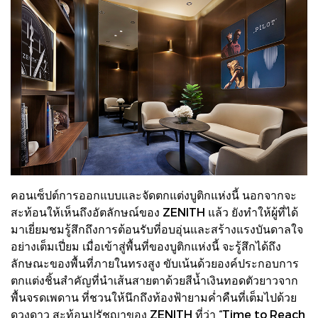
คอนเซ็ปต์การออกแบบและจัดตกแต่งบูติกแห่งนี้ นอกจากจะ
สะท้อนให้เห็นถึงอัตลักษณ์ของ ZENITH แล้ว ยังทำให้ผู้ที่ได้
มาเยี่ยมชมรู้สึกถึงการต้อนรับที่อบอุ่นและสร้างแรงบันดาลใจ
อย่างเต็มเปี่ยม เมื่อเข้าสู่พื้นที่ของบูติกแห่งนี้ จะรู้สึกได้ถึง
ลักษณะของพื้นที่ภายในทรงสูง ขับเน้นด้วยองค์ประกอบการ
ตกแต่งชิ้นสำคัญที่นำเส้นสายตาด้วยสีน้ำเงินทอดตัวยาวจาก
พื้นจรดเพดาน ที่ชวนให้นึกถึงท้องฟ้ายามค่ำคืนที่เต็มไปด้วย
ดวงดาว สะท้อนปรัชญาของ ZENITH ที่ว่า “Time to Reach