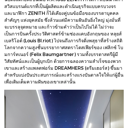
สวิสแบรนด์แรกที่เป็นผู้ผลิตและดำเนินธุรกิจแบบครบวงจร
และนาฬิกา ZENITH ก็ได้เคียงคู่บนข้อมือของบรรดาบุคคล
สำคัญๆ แห่งยุคสมัย ซึ่งล้วนแต่มีความฝันอันยิ่งใหญ่ มุ่งมั่นที่
จะบรรลุจุดหมาย และก้าวข้ามคำว่าเป็นไปไม่ได้ ไม่ว่าจะ
เป็นการบินครั้งประวัติศาสตร์ข้ามช่องแคบอังกฤษของ หลุยส์
เบลริโอต์ (Louis Bl.riot) ไปจนถึงภารกิจดิ่งพสุธาที่สร้างสถิติ
โลกจากความสูงชั้นบรรยากาศสตราโตสเฟียร์ของ เฟลิกซ์ โบ
มการ์ทเนอร์ (Felix Baumgartner) รวมทั้งบรรดาสตรีผู้มี
วิสัยทัศน์และเป็นผู้บุกเบิก ด้วยการฉลองความสำเร็จของพวก
เขาและสร้างแพลตฟอร์ม DREAMHERS (ดรีมเฮอร์ส) ขึ้นมา
สำหรับแบ่งปันประสบการณ์และสร้างแรงบันดาลใจให้แก่ผู้อื่น
เพื่อเติมเต็มความฝันของเขาเหล่านั้น