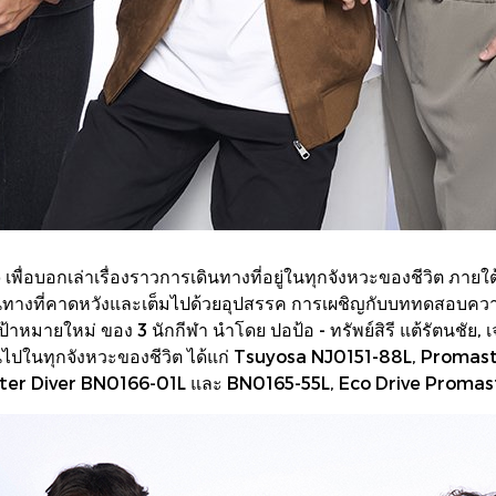
อบอกเล่าเรื่องราวการเดินทางที่อยู่ในทุกจังหวะของชีวิต ภายใต
ทางที่คาดหวังและเต็มไปด้วยอุปสรรค การเผชิญกับบททดสอบความม
้าหมายใหม่ ของ 3 นักกีฬา นำโดย ปอป้อ - ทรัพย์สิรี แต้รัตนชัย, 
ี่เดินไปในทุกจังหวะของชีวิต ได้แก่ Tsuyosa NJ0151-88L, Pr
ter Diver BN0166-01L และ BN0165-55L, Eco Drive Prom