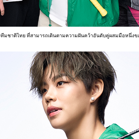
นหญิงทีมชาติไทย ที่สามารถเดินตามความฝันคว้าอันดับคู่ผสมมือหน