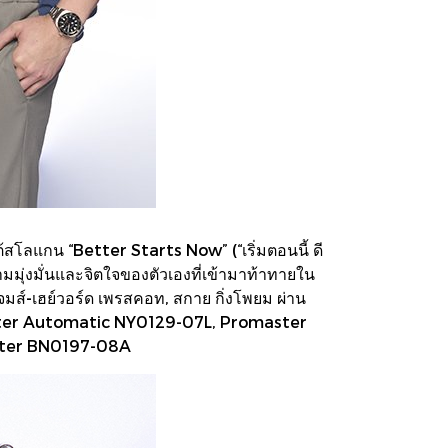
้สโลแกน “Better Starts Now” (“เริ่มตอนนี้ ดี
ุ่งมั่นและจิตใจของตัวเองที่เข้ามาท้าทายใน
เจมส์-เฮย์วอร์ด เพรสคอท, สกาย กิ่งโพยม ผ่าน
omaster Automatic NY0129-07L, Promaster
aster BN0197-08A