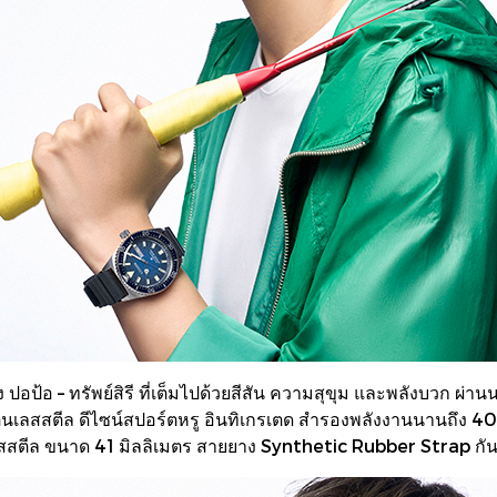
 ปอป้อ – ทรัพย์สิรี ที่เต็มไปด้วยสีสัน ความสุขุม และพลังบวก 
ยสเตนเลสสตีล ดีไซน์สปอร์ตหรู อินทิเกรเตด สำรองพลังงานนานถึ
ตนเลสสตีล ขนาด 41 มิลลิเมตร สายยาง Synthetic Rubber Strap กั