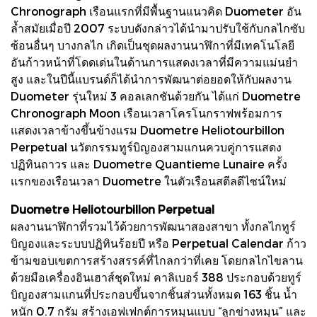
Chronograph เรือนแรกที่มีพื้นฐานแนวคิด Duometer อัน
ล้ำสมัยเมื่อปี 2007 ระบบดังกล่าวได้นำมาปรับใช้กับกลไกซับ
ซ้อนอื่นๆ บางกลไก เกิดเป็นชุดผลงานนาฬิกาที่มีเทคโนโลยี
อันก้าวหน้าที่โดดเด่นในด้านการแสดงเวลาที่มีความแม่นยำ
สูง และในปีนี้แบรนด์ก็ได้นำการพัฒนาต่อยอดให้กับผลงาน
Duometer รุ่นใหม่ 3 คอลเลกชันด้วยกัน ได้แก่ Duometre
Chronograph Moon เรือนเวลาโครโนกราฟพร้อมการ
แสดงเวลาข้างขึ้นข้างแรม Duometre Heliotourbillon
Perpetual นวัตกรรมทูร์บิญองสามแกนควบคู่การแสดง
ปฏิทินถาวร และ Duometre Quantieme Lunaire ครั้ง
แรกของเรือนเวลา Duometre ในตัวเรือนสตีลดีไซน์ใหม่
Duometre Heliotourbillon Perpetual
ผลงานนาฬิกาที่รวมไว้ด้วยการพัฒนาสองสาขา ทั้งกลไกทูร์
บิญองและระบบปฏิทินร้อยปี หรือ Perpetual Calendar ก้าว
ข้ามขอบเขตการสร้างสรรค์ที่ไกลกว่าที่เคย โดยกลไกไขลาน
ด้วยมือเครื่องอินเฮาส์ชุดใหม่ คาลิเบอร์ 388 ประกอบด้วยทูร์
บิญองสามแกนที่ประกอบขึ้นจากชิ้นส่วนทั้งหมด 163 ชิ้น น้ำ
หนัก 0.7 กรัม สร้างเอฟเฟกต์การหมุนแบบ “ลูกข่างหมุน” และ