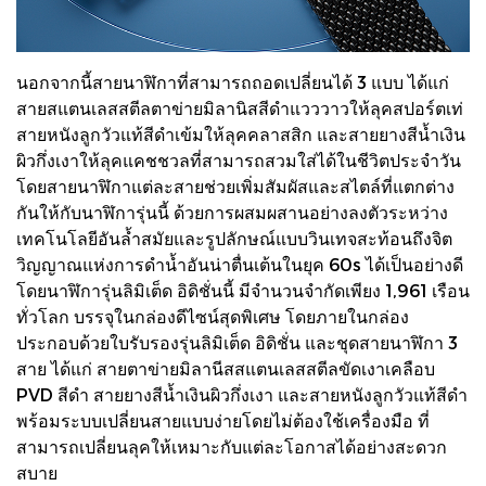
นอกจากนี้สายนาฬิกาที่สามารถถอดเปลี่ยนได้ 3 แบบ ได้แก่
สายสแตนเลสสตีลตาข่ายมิลานิสสีดำแวววาวให้ลุคสปอร์ตเท่
สายหนังลูกวัวแท้สีดำเข้มให้ลุคคลาสสิก และสายยางสีน้ำเงิน
ผิวกึ่งเงาให้ลุคแคชชวลที่สามารถสวมใส่ได้ในชีวิตประจำวัน
โดยสายนาฬิกาแต่ละสายช่วยเพิ่มสัมผัสและสไตล์ที่แตกต่าง
กันให้กับนาฬิการุ่นนี้ ด้วยการผสมผสานอย่างลงตัวระหว่าง
เทคโนโลยีอันล้ำสมัยและรูปลักษณ์แบบวินเทจสะท้อนถึงจิต
วิญญาณแห่งการดำน้ำอันน่าตื่นเต้นในยุค 60s ได้เป็นอย่างดี
โดยนาฬิการุ่นลิมิเต็ด อิดิชั่นนี้ มีจำนวนจำกัดเพียง 1,961 เรือน
ทั่วโลก บรรจุในกล่องดีไซน์สุดพิเศษ โดยภายในกล่อง
ประกอบด้วยใบรับรองรุ่นลิมิเต็ด อิดิชั่น และชุดสายนาฬิกา 3
สาย ได้แก่ สายตาข่ายมิลานีสสแตนเลสสตีลขัดเงาเคลือบ
PVD สีดำ สายยางสีน้ำเงินผิวกึ่งเงา และสายหนังลูกวัวแท้สีดำ
พร้อมระบบเปลี่ยนสายแบบง่ายโดยไม่ต้องใช้เครื่องมือ ที่
สามารถเปลี่ยนลุคให้เหมาะกับแต่ละโอกาสได้อย่างสะดวก
สบาย