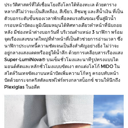
ประวัติศาสตร์ที่ได้เชื่อมโยงถึงโลกใต้ท้องทะเล ด้วยตาราง
หลากสีไม่ว่าจะเป็นสีเหลือง, สีเขียว, สีชมพู และสีน้ำเงิน ที่เป็น
ตัวบอกระดับขั้นของเวลาพักเพื่อลดแรงดันขณะขึ้นสู่ผิวน้ำ
กรอบหน้าปัดอะลูมิเนียมหมุนได้ทิศทางเดียวทำหน้าที่นับถอย
หลัง มีช่องหน้าต่างบอกวันที่ บริเวณตำแหน่ง 3 นาฬิกา พร้อม
จุดเรืองแสงขนาดใหญ่ที่ทำหน้าที่เป็นตัวช่วยการอ่านเวลา ซึ่ง
นาฬิกาประเภทนี้ความชัดเจนเป็นสิ่งสำคัญอย่างยิ่ง ไม่ว่าจะ
อยู่กลางแสงแดดหรืออยู่ใต้น้ำลึก ด้วยการเคลือบสารเรืองแสง
Super-LumiNova® บนเข็มชั่วโมงและนาทีรูปทรงแบบได
มอนด์คัตและหลักชั่วโมงแบบขัดเงา ตกแต่งโลโก้ MIDO ใน
สไตล์วินเทจขัดเงาบนหน้าปัดเพิ่มความโก้หรู ครอบทับหน้า
ปัดด้วยกระจกคริสตัลแซฟไฟร์ทรงกลาสบ็อกซ์ ชวนให้นึกถึง
Plexiglas ในอดีต