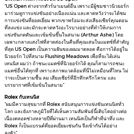
“US Open ต่างจากทัวร์นาเมนต์อื่น เพราะมีผู้ชมชาวนิวยอร์ก
มาร่วมดูการแข่งขันอย่างเนืองแน่น และคาดหวังว่าจะได้ชม
การแข่งขันที่ยอดเยี่ยม พวกเขาพร้อมจะส่งเสียงเชียร์คุณตอน
ที่ลงแข่ง และมักจะคาดหวังอะไรบางอย่างที่ทำให้เกมการ
แข่งขันกดดันและเข้มข้นขึ้นในสนาม (Arthur Ashe) โดย
เฉพาะกลางแสงไฟที่สาดส่องในคืนที่คุณเล่นในแมตซ์ที่สำคัญ
ที่สุด US Open เป็นความฝันของผมมาตลอด คือการได้อยู่ใน
นิวยอร์ก ไปที่สนาม Flushing Meadows เพื่อที่จะได้เล่น
เทนนิส ผมว่า ถ้าชนะแมตซ์ที่นิวยอร์กได้ คุณก็สามารถชนะ
แมตซ์อื่นได้ทุกที่ เพราะสภาพแวดล้อมที่นี่ไม่เหมือนที่ไหน ไม่
ว่าจะเป็นความชื้น ลม เสียงเชียร์ที่อึกทึกครึกโครม และ
บรรยากาศที่เข้มข้นในสนาม”
Rolex กับเทนนิส
“ผมมีความสุขมากที่ Rolex สนับสนุนการแข่งขันเทนนิสทั่ว
โลก และยังภาคภูมิใจที่ได้เห็นความสัมพันธ์นี้เติบโตอย่างต่อ
เนื่องตลอดช่วงหลายปีที่ผ่านมา เทนนิสเป็นกีฬาที่น่าทึ่ง และ
Rolex ก็เป็นแบรนด์ที่ยอดเยี่ยมเช่นกัน จึงเข้ากันได้อย่าง
ลงตัว”