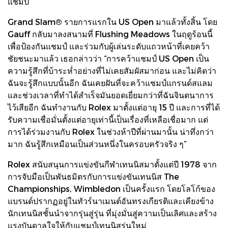
แชมป์
Grand Slam® รายการแรกใน US Open มาแล้วทั้งสิ้น โดย
Gauff กลับมาลงสนามที่ Flushing Meadows ในฤดูร้อนนี้
เพื่อป้องกันแชมป์ และร่วมกับผู้เล่นระดับแถวหน้าที่เคยคว้า
ชัยชนะมาแล้ว เธอกล่าวว่า “การคว้าแชมป์ US Open เป็น
ความรู้สึกที่บ้าระห่ำอย่างที่ไม่เคยสัมผัสมาก่อน และไม่คิดว่า
ฉันจะรู้สึกแบบนั้นอีก ฉันเคยฝันที่จะคว้าแชมป์แกรนด์สแลม
และช่วงเวลาที่ทำได้สำเร็จมันยอดเยี่ยมกว่าที่ฉันจินตนาการ
ไว้เสียอีก ฉันทำงานกับ Rolex มาตั้งแต่อายุ 15 ปี และการที่ได้
รับความเชื่อมั่นตั้งแต่อายุเท่านี้เป็นเรื่องที่เหลือเชื่อมาก แต่
การได้ร่วมงานกับ Rolex ในช่วงห้าปีที่ผ่านมานั้น น่าทึ่งกว่า
มาก ฉันรู้สึกเหมือนเป็นส่วนหนึ่งในครอบครัวจริง ๆ”
Rolex สนับสนุนการแข่งขันกีฬาเทนนิสมาตั้งแต่ปี 1978 จาก
การจับมือเป็นพันธมิตรกับการแข่งขันเทนนิส The
Championships, Wimbledon เป็นครั้งแรก โดยโลโก้ของ
แบรนด์ปรากฏอยู่ในทัวร์นาเมนต์อันทรงเกียรติและเคียงข้าง
นักเทนนิสชั้นนำจากรุ่นสู่รุ่น ที่มุ่งมั่นสู่ความเป็นเลิศและสร้าง
แรงบันดาลใจให้กับแชมป์เทนนิสรุ่นใหม่