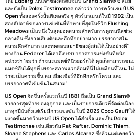
โดย Edberg เป็นเจ้าของสถิติแชมป์ Grand Slam® 6 สมัย
และยังเป็น Rolex Testimonee กล่าวว่า “การคว้าแชมป์ US
Open ทั้งสองครั้งนั้นพิเศษจริง ๆ ทัวร์นาเมนต์ในปี 1992 เป็น
สองสัปดาห์ของการแข่งขันที่ท้าทายที่สุดในชีวิต Flushing
Meadows เป็นหนึ่งในสุดยอดสนามสำหรับการดูเทนนิสช่วง
กลางคืน ซึ่งอาจเสียงดังและอึกทึกอย่างมาก บรรยากาศใน
สนามคึกคักมาก และทดสอบสมาธิของผู้เล่นได้เป็นอย่างดี”
ทางด้าน Federer ได้เล่าถึงบรรยากาศการแข่งขันที่หนัก
หน่วงว่า “ผมว่า ถ้าชนะแมตซ์ที่นิวยอร์กได้ คุณก็สามารถชนะ
แมตซ์อื่นได้ทุกที่ เพราะสภาพแวดล้อมที่นี่ไม่เหมือนที่ไหน ไม่
ว่าจะเป็นความชื้น ลม เสียงเชียร์ที่อึกทึกครึกโครม และ
บรรยากาศที่เข้มข้นในสนาม”
US Open จัดขึ้นครั้งแรกในปี 1881 ถือเป็น Grand Slam®
รายการสุดท้ายของฤดูกาล และเป็นรายการเดียวที่จัดต่อเนื่อง
มาทุกปีนับตั้งแต่เริ่มมีการแข่งขัน ในปี 2023 Coco Gauff ได้
ผงาดขึ้นมาคว้าแชมป์ US Open ได้สำเร็จ และเป็น Rolex
Testimonee เช่นเดียวกับ Pat Rafter, Dominic Thiem,
Sloane Stephens และ Carlos Alcaraz ซึ่งล้วนแต่เคยคว้า