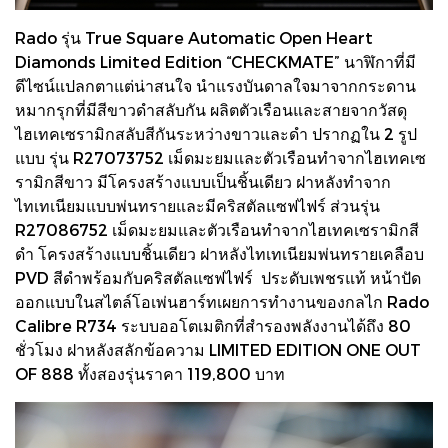
Rado รุ่น True Square Automatic Open Heart
Diamonds Limited Edition “CHECKMATE” นาฬิกาที่มี
ดีไซน์แปลกตาแต่น่าสนใจ นำแรงบันดาลใจมาจากกระดาน
หมากรุกที่มีสีขาวดำสลับกัน ผลิตตัวเรือนและสายจากวัสดุ
ไฮเทคเซรามิกสลับสีกันระหว่างขาวและดำ ปรากฏใน 2 รูป
แบบ รุ่น R27073752 เม็ดมะยมและตัวเรือนทำจากไฮเทคเซ
รามิกสีขาว มีโครงสร้างแบบเป็นชิ้นเดียว ฝาหลังทำจาก
ไทเทเนียมแบบพ่นทรายและมีคริสตัลแซฟไฟร์ ส่วนรุ่น
R27086752 เม็ดมะยมและตัวเรือนทำจากไฮเทคเซรามิกสี
ดำ โครงสร้างแบบชิ้นเดียว ฝาหลังไทเทเนียมพ่นทรายเคลือบ
PVD สีดำพร้อมกับคริสตัลแซฟไฟร์ ประดับเพชรแท้ หน้าปัด
ออกแบบในสไตล์โอเพ่นฮาร์ทเผยการทำงานของกลไก Rado
Calibre R734 ระบบออโตเมติกที่สำรองพลังงานได้ถึง 80
ชั่วโมง ฝาหลังสลักข้อความ LIMITED EDITION ONE OUT
OF 888 ทั้งสองรุ่นราคา 119,800 บาท