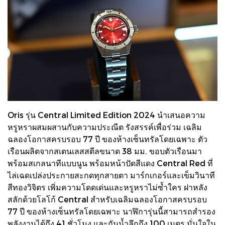
Oris รุ่น Central Limited Edition 2024 นำเสนอความ
หรูหราผสมผสานกับความประณีต รังสรรค์เพื่อร่วม เฉลิม
ฉลองโอกาสครบรอบ 77 ปี ของห้างเซ็นทรัลโดยเฉพาะ ตัว
เรือนผลิตจากสเตนเลสสตีลขนาด 38 มม. ขอบตัวเรือนมา
พร้อมสเกลนาทีแบบนูน พร้อมหน้าปัดสีแดง Central Red ที่
ไล่เฉดเปล่งประกายสะกดทุกสายตา มาร์กเกอร์และเข็มวินาที
สีทองวิจิตร เพิ่มความโดดเด่นและหรูหราไม่ซ้ำใคร ฝาหลัง
สลักด้วยโลโก้ Central สำหรับเฉลิมฉลองโอกาสครบรอบ
77 ปี ของห้างเซ็นทรัลโดยเฉพาะ นาฬิการุ่นนี้สามารถสำรอง
พลังงานได้ถึง 41 ชั่วโมง และกันน้ำลึกถึง 100 เมตร มั่นใจใน