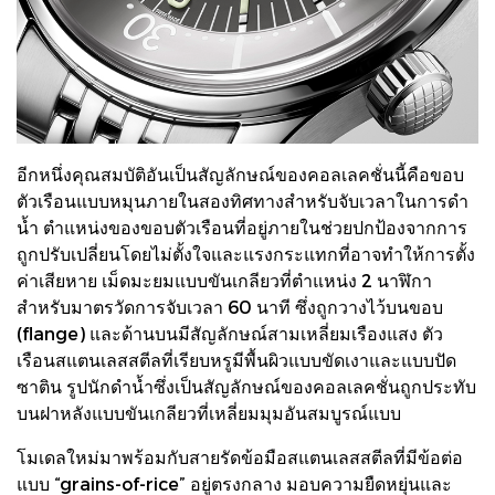
อีกหนึ่งคุณสมบัติอันเป็นสัญลักษณ์ของคอลเลคชั่นนี้คือขอบ
ตัวเรือนแบบหมุนภายในสองทิศทางสำหรับจับเวลาในการดำ
น้ำ ตำแหน่งของขอบตัวเรือนที่อยู่ภายในช่วยปกป้องจากการ
ถูกปรับเปลี่ยนโดยไม่ตั้งใจและแรงกระแทกที่อาจทำให้การตั้ง
ค่าเสียหาย เม็ดมะยมแบบขันเกลียวที่ตำแหน่ง 2 นาฬิกา
สำหรับมาตรวัดการจับเวลา 60 นาที ซึ่งถูกวางไว้บนขอบ
(flange) และด้านบนมีสัญลักษณ์สามเหลี่ยมเรืองแสง ตัว
เรือนสแตนเลสสตีลที่เรียบหรูมีพื้นผิวแบบขัดเงาและแบบปัด
ซาติน รูปนักดำน้ำซึ่งเป็นสัญลักษณ์ของคอลเลคชั่นถูกประทับ
บนฝาหลังแบบขันเกลียวที่เหลี่ยมมุมอันสมบูรณ์แบบ
โมเดลใหม่มาพร้อมกับสายรัดข้อมือสแตนเลสสตีลที่มีข้อต่อ
แบบ “grains-of-rice” อยู่ตรงกลาง มอบความยืดหยุ่นและ