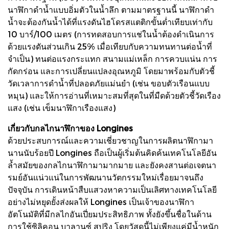
นาฬิกาดำน้ำแบบอิ่มตัวในน้ำลึก ตามมาตรฐานนี้ นาฬิกาดำ
น้ำจะต้องกันน้ำได้ที่แรงดันไฮโดรสแตติกขั้นต่ำเทียบเท่ากับ
10 บาร์/100 เมตร (การทดสอบการแช่ในน้ำต้องดำเนินการ
ด้วยแรงดันส่วนเกิน 25% เมื่อเทียบกับความทนทานต่อน้ำที่
จำเป็น) ทนต่อแรงกระแทก สนามแม่เหล็ก การควบแน่น การ
กัดกร่อน และการเปลี่ยนแปลงอุณหภูมิ โดยมาพร้อมกับตัวชี้
วัดเวลาการดำน้ำที่ปลอดภัยแม่นยำ (เช่น ขอบตัวเรือนแบบ
หมุน) และให้การอ่านที่เหมาะสมที่สุดในที่มืดด้วยตัวชี้วัดเรือง
แสง (เช่น เข็มนาฬิกาเรืองแสง)
เกี่ยวกับกลไกนาฬิกาของ Longines
ด้วยประสบการณ์และความเชี่ยวชาญในการผลิตนาฬิกามา
นานนับร้อยปี Longines ถือเป็นผู้เริ่มต้นคิดค้นเทคโนโลยีอัน
ล้ำสมัยของกลไกนาฬิกามามากมาย และยังคงสานต่อเจตนา
รมย์อันแน่วแน่ในการพัฒนานวัตกรรมใหม่เรื่อยมาจนถึง
ปัจจุบัน การเดินหน้าสืบแสวงหาความเป็นเลิศทางเทคโนโลยี
อย่างไม่หยุดยั้งส่งผลให้ Longines เป็นเจ้าของนาฬิกา
อัตโนมัติที่มีกลไกอันเปี่ยมประสิทธิภาพ ทั้งยังขึ้นชื่อในด้าน
การใช้ซิลิคอน บาลานซ์ สปริง โดยวัสดุนี้ไม่เพียงแค่มีน้ำหนัก