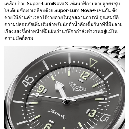
เคลือบด้วย Super-LumiNova® เข็มนาฬิกาปลายลูกศรชุบ
โรเดียมขัดเงาเคลือบด้วย Super-LumiNova® เช่นกัน ซึ่ง
ช่วยให้อ่านค่าเวลาได้ง่ายดายในทุกสถานการณ์ คุณสมบัติ
ความปลอดภัยเพิ่มเติมสำหรับนักดำน้ำคือเข็มวินาทีที่มีปลาย
เรืองแสงซึ่งทำหน้าที่ยืนยันว่านาฬิกากำลังทำงานอยู่แม้ใน
ความมืดก็ตาม