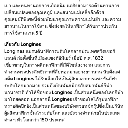
เบา และทนทานต่อการเกิดสนิม แต่ยังสามารถต้านทานการ
เปลี่ยนแปลงของอุณหภูมิ และสนามแม่เหล็กอีกด้วย
คุณสมบัติพิเศษนี้ช่วยพัฒนาคุณภาพความแม่นยำ และความ
ยาวนานในการใช้งาน ซึ่งส่งผลให้นาฬิกาได้รับการประกัน
การใช้งานนาน 5 ปี
เกี่ยวกับ Longines
Longines แบรนด์นาฬิการะดับโลกจากประเทศสวิตเซอร์
แลนด์ ก่อตั้งขึ้นที่เมืองแซงต์อิมิเยร์ เมื่อปี ค.ศ. 1832
เชี่ยวชาญในการผลิตนาฬิกาที่มีดีไซน์สง่างาม และการ
ทำงานทรงประสิทธิภาพที่สืบทอดมาอย่างยาวนาน นับตั้งแต่
อดีต Longines ได้รับเลือกให้เป็นผู้จับเวลาการแข่งขันกีฬา
ระดับโลกมากมาย รวมถึงเป็นพันธมิตรกับสมาพันธ์กีฬา
นานาชาติ ทำให้ชื่อของ Longines เป็นส่วนหนึ่งของโลกกีฬา
มาโดยตลอด นอกจากนี้ Longines เจ้าของโลโก้รูปนาฬิกา
ทรายติดปีกยังเป็นส่วนหนึ่งของบริษัทสวอทช์กรุ๊ปซึ่งเป็นบริษัท
ผู้ผลิตนาฬิกาชั้นนำระดับโลก และยังวางจำหน่ายในประเทศ
ต่าง ๆ ทั่วโลกกว่า 150 ประเทศ