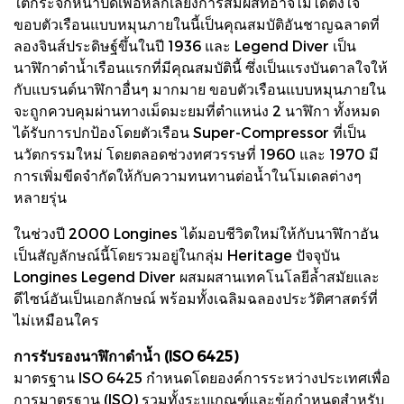
ใต้กระจกหน้าปัดเพื่อหลีกเลี่ยงการสัมผัสที่อาจไม่ได้ตั้งใจ
ขอบตัวเรือนแบบหมุนภายในนี้เป็นคุณสมบัติอันชาญฉลาดที่
ลองจินส์ประดิษฐ์ขึ้นในปี 1936 และ Legend Diver เป็น
นาฬิกาดำน้ำเรือนแรกที่มีคุณสมบัตินี้ ซึ่งเป็นแรงบันดาลใจให้
กับแบรนด์นาฬิกาอื่นๆ มากมาย ขอบตัวเรือนแบบหมุนภายใน
จะถูกควบคุมผ่านทางเม็ดมะยมที่ตำแหน่ง 2 นาฬิกา ทั้งหมด
ได้รับการปกป้องโดยตัวเรือน Super-Compressor ที่เป็น
นวัตกรรมใหม่ โดยตลอดช่วงทศวรรษที่ 1960 และ 1970 มี
การเพิ่มขีดจำกัดให้กับความทนทานต่อน้ำในโมเดลต่างๆ
หลายรุ่น
ในช่วงปี 2000 Longines ได้มอบชีวิตใหม่ให้กับนาฬิกาอัน
เป็นสัญลักษณ์นี้โดยรวมอยู่ในกลุ่ม Heritage ปัจจุบัน
Longines Legend Diver ผสมผสานเทคโนโลยีล้ำสมัยและ
ดีไซน์อันเป็นเอกลักษณ์ พร้อมทั้งเฉลิมฉลองประวัติศาสตร์ที่
ไม่เหมือนใคร
การรับรองนาฬิกาดำน้ำ (ISO 6425)
มาตรฐาน ISO 6425 กำหนดโดยองค์การระหว่างประเทศเพื่อ
การมาตรฐาน (ISO) รวมทั้งระบุเกณฑ์และข้อกำหนดสำหรับ