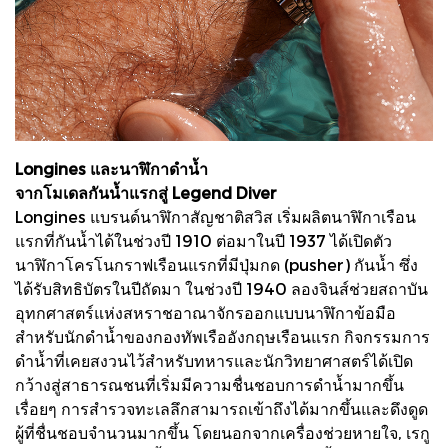
Longines และนาฬิกาดำน้ำ
จากโมเดลกันน้ำแรกสู่ Legend Diver
Longines แบรนด์นาฬิกาสัญชาติสวิส เริ่มผลิตนาฬิกาเรือน
แรกที่กันน้ำได้ในช่วงปี 1910 ต่อมาในปี 1937 ได้เปิดตัว
นาฬิกาโครโนกราฟเรือนแรกที่มีปุ่มกด (pusher) กันน้ำ ซึ่ง
ได้รับสิทธิบัตรในปีถัดมา ในช่วงปี 1940 ลองจินส์ช่วยสถาบัน
อุทกศาสตร์แห่งสหราชอาณาจักรออกแบบนาฬิกาข้อมือ
สำหรับนักดำน้ำของกองทัพเรืออังกฤษเรือนแรก กิจกรรมการ
ดำน้ำที่เคยสงวนไว้สำหรับทหารและนักวิทยาศาสตร์ได้เปิด
กว้างสู่สาธารณชนที่เริ่มมีความชื่นชอบการดำน้ำมากขึ้น
เรื่อยๆ การสำรวจทะเลลึกสามารถเข้าถึงได้มากขึ้นและดึงดูด
ผู้ที่ชื่นชอบจำนวนมากขึ้น โดยนอกจากเครื่องช่วยหายใจ, เรกู