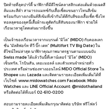
ปิดท้ายที่ลุคปาร์ตี้ นาฬิกาที่มีดีไซน์คลาสสิกแต่งแต้มด้วยเฉดสี
ส้มและสีดำ สามารถแมทช์กับเสื้อเชิ้ตแขนยาวโทนสีเข้ม
พร้อมกับกางเกงยีนส์สีเข้มที่เข้ากันได้ดีกับสีของเสื้อเชิ้ต ซึ่งโท
ทอลลุคของลุคนี้เสื้อผ้าจะดูตัดกับสีสันของนาฬิกา ช่วยให้
เรือนเวลาดูโดดเด่นมากยิ่งขึ้น
เป็นเจ้าของเรือนเวลาจากแบรนด์ “มิโด” (MIDO) กับคอลเลก
ชั่น “มัลติฟอร์ท ทีวี บิ๊ก เดท” (Multifort TV Big Date) ใน
ดีไซน์ใหม่ล่าสุด นาฬิกาคุณภาพมาตรฐานตามแบบฉบับ
Swiss made ได้แล้ววันนี้ที่เคาน์เตอร์ “มิโด” (MIDO)
เซ็นทรัล, โรบินสัน, เดอะมอลล์ และตัวแทนจำหน่ายทั่ว
ประเทศ หรือผ่านช่องทางออนไลน์ MIDO Official Store ใน
Shopee และ Lazada และติดตามรายละเอียดเพิ่มเติ่มได้ที่
เว็บไซต์ www.midowatches.com Facebook: Mido
Watches และ LINE Official Account: @midothailand
หรือติดต่อได้ที่เบอร์ 02-610-0200
สอบถามรายละเอียดเพิ่มเติมกรุณาติดต่อ บริษัท ฟรีโฟลว์