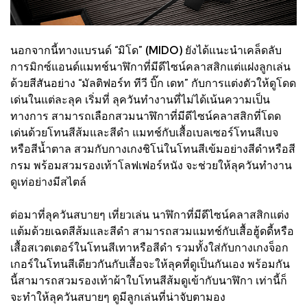
นอกจากนี้ทางแบรนด์ “มิโด” (MIDO) ยังได้แนะนำเคล็ดลับ
การมิกซ์แอนด์แมทช์นาฬิกาที่มีดีไซน์คลาสสิกแต่แฝงลูกเล่น
ด้วยสีสันอย่าง “มัลติฟอร์ท ทีวี บิ๊ก เดท” กับการแต่งตัวให้ดูโดด
เด่นในแต่ละลุค เริ่มที่ ลุควันทำงานที่ไม่ได้เน้นความเป็น
ทางการ สามารถเลือกสวมนาฬิกาที่มีดีไซน์คลาสสิกที่โดด
เด่นด้วยโทนสีส้มและสีดำ แมทช์กับเสื้อเบลเซอร์โทนสีเบจ
หรือสีน้ำตาล สวมกับกางเกงชิโน่ในโทนสีเข้มอย่างสีดำหรือสี
กรม พร้อมสวมรองเท้าโลฟเฟอร์หนัง จะช่วยให้ลุควันทำงาน
ดูเท่อย่างมีสไตล์
ต่อมาที่ลุควันสบายๆ เที่ยวเล่น นาฬิกาที่มีดีไซน์คลาสสิกแต่ง
แต้มด้วยเฉดสีส้มและสีดำ สามารถสวมแมทช์กับเสื้อฮู้ดดี้หรือ
เสื้อสเวตเตอร์ในโทนสีเทาหรือสีดำ รวมทั้งใส่กับกางเกงจ็อก
เกอร์ในโทนสีเดียวกันกับเสื้อจะให้ลุคที่ดูเป็นกันเอง พร้อมกัน
นี้สามารถสวมรองเท้าผ้าใบโทนสีส้มดูเข้ากับนาฬิกา เท่านี้ก็
จะทำให้ลุควันสบายๆ ดูมีลูกเล่นที่น่าจับตามอง