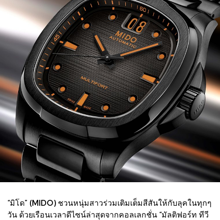
“มิโด” (MIDO) ชวนหนุ่มสาวร่วมเติมเต็มสีสันให้กับลุคในทุกๆ
วัน ด้วยเรือนเวลาดีไซน์ล่าสุดจากคอลเลกชั่น “มัลติฟอร์ท ทีวี