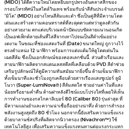
(MIDO) ได้ตีความใหม่โดยหยิบยกรูปทรงอันคลาสสิกของ
กรอบโทรทัศน์ในสไตล์วินเทจ พร้อมกับนำสีสันประจำแบรนด์
“มิโด” (MIDO) อย่างโทนสีส้มและดำ ซึ่งเป็นคู่สีที่มีความโดด
เด่นและสร้างความคอนทราสต์ที่สะดุดตาแต่ทว่าดูลงตัวกัน
อย่างสวยงาม ตกแต่งบริเวณหน้าปัดแบบขัดลายแนวนอนเกิด
เป็นเอฟเฟ็กต์ลายเส้นที่ไล่สีจากเทาไปจนเป็นสีดำเข้มอย่าง
งดงาม ในขณะที่ช่องแสดงวันที่ (Date) ขนาดใหญ่ ถูกวางไว้
ตรงตำแหน่ง 12 นาฬิกา พร้อมการแต่งแต้มให้ดูโดดเด่นใน
เฉดสีส้ม ซึ่งเป็นเอกลักษณ์ของคอลเลกชั่นนี้ ส่วนตัวเรือนและ
สายนาฬิกาผลิตจากสแตนเลสสตีลที่เคลือบด้วย PVD สีดำช่วย
เสริมรูปลักษณ์ให้ดูมีความทันสมัยมากยิ่งขึ้น ด้านเข็มนาฬิกา
ทั้งเข็มนาทีและชั่วโมงถูกเคลือบด้วยสารเรืองแสงซูเปอร์ ลูมิ
โนวา (Super-LumiNova®) สีส้มสดใส ช่วยอ่านค่าในที่แสง
น้อยหรือยามค่ำคืน ด้านฝาหลังดีไซน์แบบโปร่งใสที่เผยให้เห็น
การทำงานของกลไกคาลิเบอร์ 80 (Caliber 80) รุ่นล่าสุด ที่
มีความแม่นยำและความน่าเชื่อถืออย่างน่าทึ่ง ด้วยการสำรอง
พลังงานสูงสุดถึง 80 ชั่วโมง นอกจากนี้ยังเสริมความแข็งแรง
ด้วยบาลานซ์สปริงที่ผลิตจากนิวาครอง (Nivachron™) ใช้
เทคโนโลยีสูง เพื่อเสริมความแข็งแรงทนทานต่อแรงกระแทก