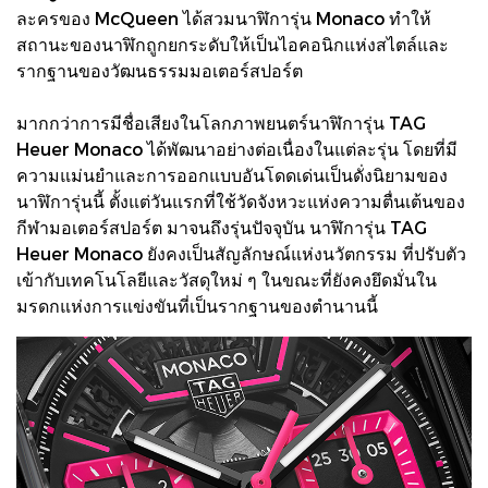
ละครของ McQueen ได้สวมนาฬิการุ่น Monaco ทำให้
สถานะของนาฬิกถูกยกระดับให้เป็นไอคอนิกแห่งสไตล์และ
รากฐานของวัฒนธรรมมอเตอร์สปอร์ต
มากกว่าการมีชื่อเสียงในโลกภาพยนตร์นาฬิการุ่น TAG
Heuer Monaco ได้พัฒนาอย่างต่อเนื่องในแต่ละรุ่น โดยที่มี
ความแม่นยำและการออกแบบอันโดดเด่นเป็นดั่งนิยามของ
นาฬิการุ่นนี้ ตั้งแต่วันแรกที่ใช้วัดจังหวะแห่งความตื่นเต้นของ
กีฬามอเตอร์สปอร์ต มาจนถึงรุ่นปัจจุบัน นาฬิการุ่น TAG
Heuer Monaco ยังคงเป็นสัญลักษณ์แห่งนวัตกรรม ที่ปรับตัว
เข้ากับเทคโนโลยีและวัสดุใหม่ ๆ ในขณะที่ยังคงยึดมั่นใน
มรดกแห่งการแข่งขันที่เป็นรากฐานของตำนานนี้