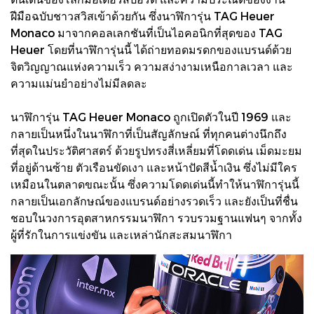
ฝีมือฉบับชาวสวิสเข้าด้วยกัน ซึ่งนาฬิการุ่น TAG Heuer
Monaco มาจากคอลเลกชันที่เป็นไอคอนิกที่สุดของ TAG
Heuer โดยที่นาฬิการุ่นนี้ ได้ถ่ายทอดมรดกของแบรนด์ด้วย
จิตวิญญาณแห่งความเร็ว ความสง่างามเหนือกาลเวลา และ
ความแม่นยำอย่างไม่มีลดละ
นาฬิการุ่น TAG Heuer Monaco ถูกเปิดตัวในปี 1969 และ
กลายเป็นหนึ่งในนาฬิกาที่เป็นสัญลักษณ์ ที่ทุกคนต่างนึกถึง
ที่สุดในประวัติศาสตร์ ด้วยรูปทรงสี่เหลี่ยมที่โดดเด่น เม็ดมะยม
ที่อยู่ด้านซ้าย ตัวเรือนขัดเงา และหน้าปัดสีน้ำเงิน ซึ่งไม่มีใคร
เหมือนในตลาดขณะนั้น ซึ่งความโดดเด่นนี้ทำให้นาฬิการุ่นนี้
กลายเป็นเอกลักษณ์ของแบรนด์อย่างรวดเร็ว และยังเป็นที่ชื่น
ชอบในวงการอุตสาหกรรมนาฬิกา รวบรวมฐานแฟนๆ จากทั้ง
ผู้ที่รักในการแข่งขัน และเหล่านักสะสมนาฬิกา