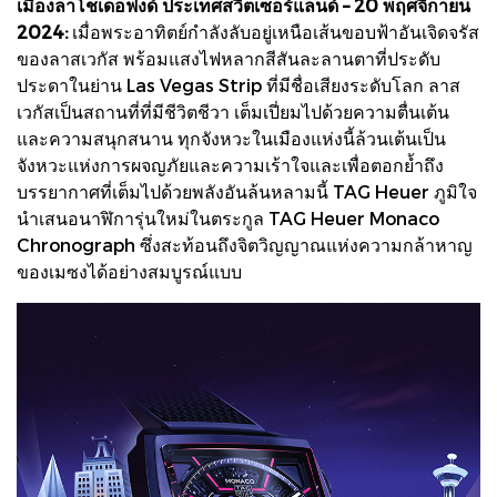
เมืองลาโชเดอฟงด์ ประเทศสวิตเซอร์แลนด์ – 20 พฤศจิกายน
2024:
เมื่อพระอาทิตย์กำลังลับอยู่เหนือเส้นขอบฟ้าอันเจิดจรัส
ของลาสเวกัส พร้อมแสงไฟหลากสีสันละลานตาที่ประดับ
ประดาในย่าน Las Vegas Strip ที่มีชื่อเสียงระดับโลก ลาส
เวกัสเป็นสถานที่ที่มีชีวิตชีวา เต็มเปี่ยมไปด้วยความตื่นเต้น
และความสนุกสนาน ทุกจังหวะในเมืองแห่งนี้ล้วนเต้นเป็น
จังหวะแห่งการผจญภัยและความเร้าใจและเพื่อตอกย้ำถึง
บรรยากาศที่เต็มไปด้วยพลังอันล้นหลามนี้ TAG Heuer ภูมิใจ
นำเสนอนาฬิการุ่นใหม่ในตระกูล TAG Heuer Monaco
Chronograph ซึ่งสะท้อนถึงจิตวิญญาณแห่งความกล้าหาญ
ของเมซงได้อย่างสมบูรณ์แบบ