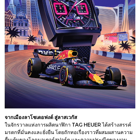
จากเมืองลาโชเดอฟงด์ สู่ลาสเวกัส
ในจักรวาลแห่งการผลิตนาฬิกา TAG HEUER ได้สร้างสรรค์
มรดกที่มั่นคงและยั่งยืน โดยถักทอเรื่องราวที่ผสมผสานความ
ตื่นเต้นของโลกมอเตอร์สปอร์ต และความประณีตของงาน