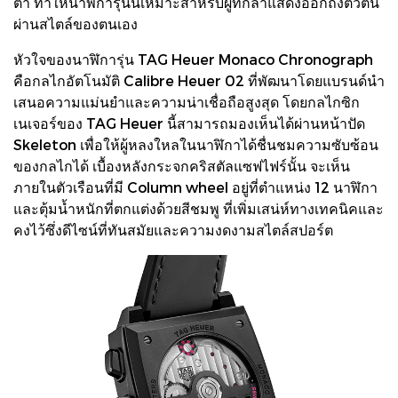
ตา ทำให้นาฬิการุ่นนี้เหมาะสำหรับผู้ที่กล้าแสดงออกถึงตัวตน
ผ่านสไตล์ของตนเอง
หัวใจของนาฬิการุ่น TAG Heuer Monaco Chronograph
คือกลไกอัตโนมัติ Calibre Heuer 02 ที่พัฒนาโดยแบรนด์นำ
เสนอความแม่นยำและความน่าเชื่อถือสูงสุด โดยกลไกซิก
เนเจอร์ของ TAG Heuer นี้สามารถมองเห็นได้ผ่านหน้าปัด
Skeleton เพื่อให้ผู้หลงใหลในนาฬิกาได้ชื่นชมความซับซ้อน
ของกลไกได้ เบื้องหลังกระจกคริสตัลแซฟไฟร์นั้น จะเห็น
ภายในตัวเรือนที่มี Column wheel อยู่ที่ตำแหน่ง 12 นาฬิกา
และตุ้มน้ำหนักที่ตกแต่งด้วยสีชมพู ที่เพิ่มเสน่ห์ทางเทคนิคและ
คงไว้ซึ่งดีไซน์ที่ทันสมัยและความงดงามสไตล์สปอร์ต