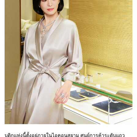
บูติกแห่งนี้ตั้งอยู่ภายในไอคอนสยาม ศูนย์การค้าระดับแถว