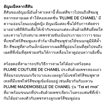
อัญมณีหลากสีสัน
สีสันของอัญมณีอันล้ำค่าเหล่านี้ ตั้งแต่สีขาวไปจนถึงสีชมพู
หลากหลายเฉด ทำให้คอลเลคชั่น “PLUME DE CHANEL” มี
ความอ่อนโยนแบบผู้หญิง อัญมณีแต่ละชิ้นได้รับการคัดสรร
มาอย่างพิถีพิถันเพื่อให้เข้ากับขนนกแต่ละเส้นด้วยสีสันที่สดใส
และความโปร่งสบาย เพชรช่วยขับเน้นประกายแวววาว ขณะ
ที่แซฟไฟร์สีชมพูและทัวร์มาลีนสีชมพูช่วยให้ขนนกดูมีมิติล้ำ
ลึก สีชมพูที่ต่างกันเล็กน้อยจากเฉดสีที่ดูอ่อนโยนที่สุดไปจนถึง
เฉดสีที่เข้มที่สุดช่วยเสริมให้การเคลื่อนไหวดูอ่อนหวานยิ่งขึ้น
สร้อยคอที่สามารถปรับวิธีการสวมใส่ได้อย่างสร้อยคอ
PLUME COUTURE DE CHANEL ประดับด้วยเพชรสองแถว
ที่ล้อมรอบขนนกเรียวบางและแผงลูกไม้แซฟไฟร์สีชมพูพาส
เทลที่มีแซฟไฟร์สีชมพูเข้มห้อยอยู่ เช่นเดียวกันกับแหวน
PLUME MADEMOISELLE DE CHANEL รุ่น “Toi et moi”
ที่มาพร้อมขนนกที่ประดับด้วยเพชรเจียระไนทรงแฟนซีที่เข้า
กันได้อย่างลงตัวกับเพชรทรงลูกแพร์สีชมพูอ่อน