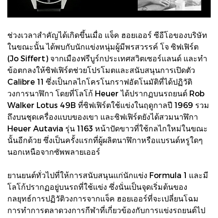
ช่วงเวลาสำคัญได้เกิดขึ้นเมื่อ แจ็ค ฮอยเออร์ ซีอีโอของบริษัท
ในขณะนั้น ได้พบกับนักแข่งหนุ่มผู้มีพรสวรรค์ โจ ซิฟเฟิร์ต
(Jo Siffert) จากเมืองฟรีบูร์กประเทศสวิตเซอร์แลนด์ และทำ
ข้อตกลงให้ซิฟเฟิร์ตช่วยโปรโมตและสนับสนุนการเปิดตัว
Calibre 11 ซึ่งเป็นกลไกโครโนกราฟอัตโนมัติที่ได้ปฏิวัติ
วงการนาฬิกา โดยที่โลโก้ Heuer ได้ปรากฏบนรถยนต์ Rob
Walker Lotus 49B ที่ซิฟเฟิร์ตใช้แข่งในฤดูกาลปี 1969 รวม
ถึงบนชุดเครื่องแบบของเขา และซิฟเฟิร์ตยังได้สวมนาฬิกา
Heuer Autavia รุ่น 1163 หน้าปัดขาวที่ใช้กลไกใหม่ในขณะ
นั้นอีกด้วย ซึ่งเป็นครั้งแรกที่ผู้ผลิตนาฬิกาหรือแบรนด์หรูใดๆ
นอกเหนือจากซัพพลายเออร์
ยานยนต์ทั่วไปที่ให้การสนับสนุนแก่นักแข่ง Formula 1 และมี
โลโก้ปรากฏอยู่บนรถที่ใช้แข่ง ซึ่งนั่นเป็นจุดเริ่มต้นของ
กลยุทธ์การปฏิวัติวงการจากแจ็ค ฮอยเออร์ที่จะเปลี่ยนโฉม
การทำการตลาดวงการกีฬาที่เกี่ยวข้องกับการแข่งรถยนต์ไป