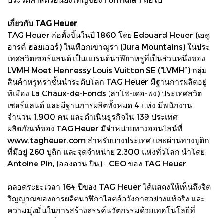
เกี่ยวกับ TAG Heuer
TAG Heuer ก่อตั้งขึ้นในปี 1860 โดย Edouard Heuer (เอดู
อารค์ ฮอยเออร์) ในเทือกเขาฌูรา (Jura Mountains) ในประ
เทศสวิตเซอร์แลนด์ เป็นแบรนด์นาฬิกาหรูที่เป็นส่วนหนึ่งของ
LVMH Moet Hennessy Louis Vuitton SE (“LVMH”) กลุ่ม
สินค้าหรูหราชั้นนำระดับโลก TAG Heuer มีฐานการผลิตอยู่
ทีเมือง La Chaux-de-Fonds (ลาโช-เดอ-ฟง) ประเทศสวิต
เซอร์แลนด์ และมีฐานการผลิตทั้งหมด 4 แห่ง มีพนักงาน
จำนวน 1,900 คน และดำเนินธุรกิจใน 139 ประเทศ
ผลิตภัณฑ์ของ TAG Heuer มีจำหน่ายทางออนไลน์ที่
www.tagheuer.com สำหรับบางประเทศ และผ่านทางบูติก
ที่มีอยู่ 260 บูติก และจุดจำหน่าย 2,300 แห่งทั่วโลก นำโดย
Antoine Pin, (อองตวน ปิน) – CEO ของ TAG Heuer
ตลอดระยะเวลา 164 ปีของ TAG Heuer ได้แสดงให้เห็นถึงจิต
วิญญาณของการผลิตนาฬิกาไสตล์อวังกาศอย่างแท้จริง และ
ความมุ่งมั่นในการสร้างสรรค์นวัตกรรมด้วยเทคโนโลยีที่