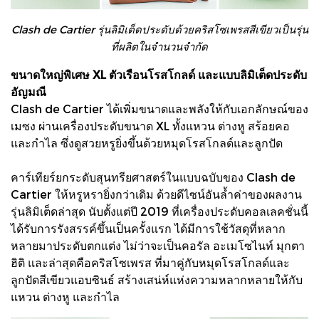
Clash de Cartier รุ่นลิมิเต็ดประดับด้วยคริสโซเพรสสีเขียวเป็นรุ่น
ที่ผลิตในจำนวนจำกัด
ขนาดใหญ่พิเศษ XL ตัวเรือนโรสโกลด์ และแบบลิมิเต็ดประดับ
อัญมณี
Clash de Cartier ได้เพิ่มขนาดและพลังให้กับเอกลักษณ์ของ
เมซง ผ่านเครื่องประดับขนาด XL ทั้งแหวน ต่างหู สร้อยคอ
และกำไล ซึ่งดูสวยหรูยิ่งขึ้นด้วยหมุดโรสโกลด์และลูกปัด
คาร์เทียร์ยกระดับสุนทรียศาสตร์ในแบบฉบับของ Clash de
Cartier ให้หรูหรายิ่งกว่าเดิม ด้วยดีไซน์อันล้ำค่าของผลงาน
รุ่นลิมิเต็ดล่าสุด นับตั้งแต่ปี 2019 ที่เครื่องประดับคอลเลคชั่นนี้
ได้รับการรังสรรค์ขึ้นเป็นครั้งแรก ได้มีการใช้วัสดุที่หลาก
หลายมาประดับตกแต่ง ไม่ว่าจะเป็นคอรัล อะเมโซไนท์ มุกตา
ฮิติ และล่าสุดคือคริสโซเพรส ที่มาคู่กับหมุดโรสโกลด์และ
ลูกปัดสีเขียวแอบซินธ์ สร้างเสน่ห์แห่งความหลากหลายให้กับ
แหวน ต่างหู และกำไล