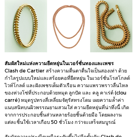
สัมผัสใหม่แห่งความยืดหยุ่นในเวอร์ชั่นทองและเพชร
Clash de Cartier สร้างความตื่นตาตื่นใจเป็นสองเท่า ด้วย
กำไลรูปแบบใหม่และสร้อยคอที่ยืดหยุ่น ในเวอร์ชั่นโรสโกลด์
ไวท์โกลด์ และฝังเพชรเต็มตัวเรือน ความแพรวพราวลื่นไหล
ของห่วงโซ่ที่ประกอบด้วยหมุด ลูกปัด และ คลู คาเร่ต์ (clou
carré) หมุดรูปทรงสี่เหลี่ยมจัตุรัสทรงโดม เผยความล้ำค่า
แนบสนิทบนผิวพรรณยามสวมใส่ ความยืดหยุ่นที่น่าทึ่งนี้ เกิด
จากการประกอบชิ้นส่วนหลายร้อยชิ้นด้วยมือ โดยผลงาน
แต่ละชิ้นใช้เวลาเกือบ 50 ชั่วโมง กว่าจะเสร็จสมบูรณ์
สัมผัสความประณีตเหนือระดับขึ้นไปอีกขั้นกับ Clash de