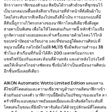
จักรวาลกราฟิกของตัวเอง ศิลปินได้วางตัวอักษรที่ซุกซนไว้
เป็นวงกลมบนพื้นหลังสีเทาเรียบง่ายที่ทำหน้าที่ดั่งผืนผ้าใบ
โดยไล่ระดับจากสีเหลืองไปจนถึงสีน้ำเงิน การออกแบบที่มี
สีสันนี้ถูกวางไว้ตรงกลางของนาฬิกาโทนสีเดียวซึ่งดึงดูด
สายตาเป็นพิเศษ เพื่อไม่ให้โดดเด่นเกินภาพนี้ หลักชั่วโมงจึง
ถูกจัดวางอย่างแยบยลและทำเครื่องหมายด้วยโลหะไว้ใกล้
ขอบหน้าปัดอย่างเรียบง่าย และที่ซ่อนอยู่ใต้ผลงานศิลปะที่
หมุนวนนี้คือ กลไกอัตโนมัติ ML115 ซึ่งมีพลังงานสำรอง 38
ชั่วโมง ตัวเรือนที่กันน้ำได้ลึก 200 เมตรพร้อมกระจก
แซฟไฟร์ป้องกันแสงสะท้อนที่ด้านหลัง และฝาหลังโปร่งใสที่
เผยให้เห็นกลไกอย่างชัดเจน ซึ่งนับได้ว่าเป็นเสมือนงานศิลปะ
อีกชิ้นหนึ่งเลยทีเดียว
AIKON Automatic Wotto Limited Edition ผสมผสาน
ดีไซน์ที่โดดเด่นและความเชี่ยวชาญด้านการผลิตนาฬิกาเข้า
ด้วยกันอย่างลงตัว นาฬิการุ่นนี้ยึดมั่นในปรัชญาของมอริส ลา
ครัวซ์ที่จะมอบคุณภาพอันยอดเยี่ยมและผิวสัมผัสในระดับที่
โดดเด่นในขณะที่ยังมีราคาจับต้องได้ด้วยรูปลักษณ์ที่โดดเด่น