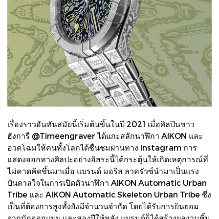
เรื่องราวอันทันสมัยนี้เริ่มต้นขึ้นในปี 2021 เมื่อศิลปินชาว
ฮังการี @Timeengraver ได้แกะสลักนาฬิกา AIKON และ
อวดโฉมให้คนทั้งโลกได้ชื่นชมผ่านทาง Instagram การ
แสดงออกทางศิลปะอย่างอิสระนี้ได้กระตุ้นให้เกิดเหตุการณ์ที่
ไม่คาดคิดขึ้นมาเมื่อ แบรนด์ มอริส ลาครัวซ์นำมาเป็นแรง
บันดาลใจในการเปิดตัวนาฬิกา AIKON Automatic Urban
Tribe และ AIKON Automatic Skeleton Urban Tribe ซึ่ง
เป็นที่ต้องการสูงทั้งยังมีจำนวนจำกัด โดยได้รับการยินยอม
จากนักออกแบบ และสองปีให้หลัง แบรนด์ก็ได้สร้างผลงานชิ้น