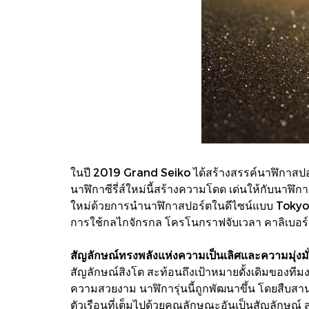
ในปี 2019 Grand Seiko ได้สร้างสรรค์นาฬิกาสปอร์
นาฬิกาซีรี่ส์ใหม่นี้สร้างความโดด เด่นให้กับนาฬิกา
ใหม่ด้วยการนํานาฬิกาสปอร์ตในดีไซน์แบบ Tokyo L
การใช้กลไกจักรกล โครโนกราฟจับเวลา คาลิเบอร
สัญลักษณ์ทรงพลังแห่งความเป็นเลิศและความมุ่งมั
สัญลักษณ์สิงโต สะท้อนถึงเป้าหมายดั้งเดิมของทีมง
ความสวยงาม นาฬิการุ่นนี้ถูกพัฒนาขึ้น โดยสืบสา
ตัวเรือนที่เต็มไปด้วยคุณลักษณะอันเป็นสัญลักษณ์