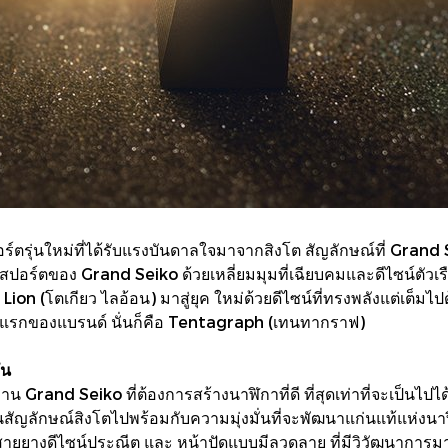
ตรุ่นใหม่ที่ได้รับแรงบันดาลใจมาจากสิงโต สัญลักษณ์ที่ Grand 
สปอร์ตของ Grand Seiko ด้วยเหลี่ยมมุมที่เฉียบคมและดีไซน์ตัวเรือนท
ion (โตเกียว ไลอ้อน) มาสู่ยุค ใหม่ด้วยดีไซน์ที่ทรงพลังแต่เต็
์แรกของแบรนด์ นั่นก็คือ Tentagraph (เทนทากราฟ)
่น
าน Grand Seiko ที่ต้องการสร้างนาฬิกาที่ดี ที่สุดเท่าที่จะเป็น
นสัญลักษณ์สิงโตไปพร้อมกับความมุ่งมั่นที่จะพัฒนาแก่นแท้แห่งน
 สายยางดีไซน์ประณีต และ หน้าปัดแบบมีลวดลาย ที่มีวิวัฒนาการมาจ