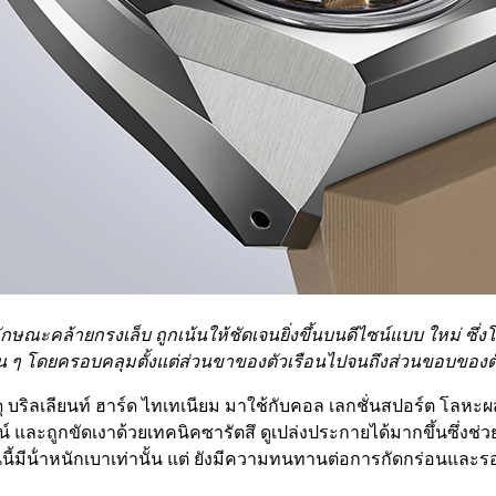
ักษณะคล้ายกรงเล็บ ถูกเน้นให้ชัดเจนยิ่งขึ้นบนดีไซน์แบบ ใหม่ ซึ่ง
่อน ๆ โดยครอบคลุมตั้งแต่ส่วนขาของตัวเรือนไปจนถึงส่วนขอบของตั
ัสดุ บริลเลียนท์ ฮาร์ด ไทเทเนียม มาใช้กับคอล เลกชั่นสปอร์ต โลหะผ
์ไลน์ และถูกขัดเงาด้วยเทคนิคซารัตสึ ดูเปล่งประกายได้มากขึ้นซึ่ง
ุ่นนี้มีน้ําหนักเบาเท่านั้น แต่ ยังมีความทนทานต่อการกัดกร่อนและ