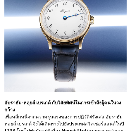
อับราฮัม-หลุยส์ เบรเกต์ กับวิสัยทัศน์ในการเข้าถึงผู้คนในวง
กว้าง
เพื่อหลีกหนีจากความรุนแรงของการปฏิวัติฝรั่งเศส อับราฮัม-
หลุยส์ เบรเกต์ จึงได้เดินทางไปยังประเทศสวิตเซอร์แลนด์ในปี
1793 โดยไปพํานักอยู่ที่เมือง Neuchâtel (เนอฌาแตล) และ