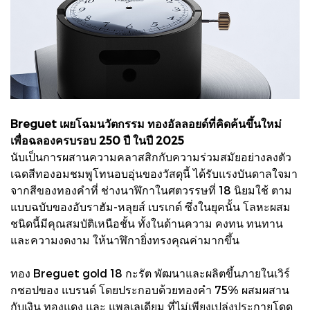
Breguet เผยโฉมนวัตกรรม ทองอัลลอยด์ที่คิดค้นขึ้นใหม่
เพื่อฉลองครบรอบ 250 ปี ในปี 2025
นับเป็นการผสานความคลาสสิกกับความร่วมสมัยอย่างลงตัว
เฉดสีทองอมชมพูโทนอบอุ่นของวัสดุนี้ ได้รับแรงบันดาลใจมา
จากสีของทองคําที่ ช่างนาฬิกาในศตวรรษที่ 18 นิยมใช้ ตาม
แบบฉบับของอับราฮัม-หลุยส์ เบรเกต์ ซึ่งในยุคนั้น โลหะผสม
ชนิดนี้มีคุณสมบัติเหนือชั้น ทั้งในด้านความ คงทน ทนทาน
และความงดงาม ให้นาฬิกายิ่งทรงคุณค่ามากขึ้น
ทอง Breguet gold 18 กะรัต พัฒนาและผลิตขึ้นภายในเวิร์
กชอปของ แบรนด์ โดยประกอบด้วยทองคํา 75% ผสมผสาน
กับเงิน ทองแดง และ แพลเลเดียม ที่ไม่เพียงเปล่งประกายโดด