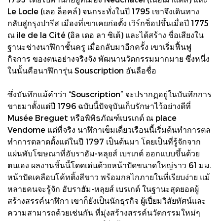
Le Locle (เลอ ล็อคล์) จนกระทั่งในปี 1795 เขาจึงเดินทาง
กลับสู่กรุงปารีส เมืองที่เขาเคยก่อตั้ง เวิร์กช็อปขึ้นเมื่อปี 1775
ณ ile de la Cité (อิล เดอ ลา ซิเต้) และได้สร้าง ชื่อเสียงใน
ฐานะช่างนาฬิกาชั้นครู เมื่อกลับมาอีกครั้ง เขาเริ่มฟื้นฟู
กิจการ ของตนอย่างจริงจัง พัฒนานวัตกรรมมากมาย ซึ่งหนึ่ง
ในนั้นคือนาฬิการุ่น Souscription อันลือชื่อ
ซึ่งบันทึกแม้คําว่า “Souscription” จะปรากฏอยู่ในบันทึกการ
ขายมาตั้งแต่ปี 1796 ฉบับนี้ปัจจุบันเก็บรักษาไว้อย่างดีที่
Musée Breguet หรือพิพิธภัณฑ์เบรเกต์ ณ place
Vendome แต่ที่จริง นาฬิกาเข็มเดี่ยวเรือนนี้เริ่มต้นทําการตล
ทําการตลาดตั้งแต่ในปี 1797 เป็นต้นมา โดยเป็นที่รู้จักจาก
แผ่นพับโฆษณาที่อับราฮัม-หลุยส์ เบรเกต์ ออกแบบขึ้นด้วย
ตนเอง ผลงานชิ้นนี้โดดเด่นด้วยหน้าปัดขนาดใหญ่ราว 61 มม.
หน้าปัดเคลือบโค้ทติ้งสีขาว พร้อมกลไกภายในที่เรียบง่าย แม้
หลายคนจะรู้จัก อับราฮัม-หลุยส์ เบรเกต์ ในฐานะสุดยอดผู้
สร้างสรรค์นาฬิกา เขาก็ยังเป็นนักธุรกิจ ผู้เปี่ยมวิสัยทัศน์และ
ความสามารถด้วยเช่นกัน ที่มุ่งสร้างสรรค์นวัตกรรมใหม่ๆ