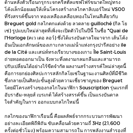
ด้านหลังตัวเรือนกรุกระจกคริสตัลแซฟไฟร์ขนาดใหญ่ทรง
โค้งเล็กน้อยเผยให้เห็นโครงสร้างกลไกคาลิเบอร์ใหม่ VS00
ที่รังสรรค์ขึ้นจาก ทองเหลืองเคลือบทองในโทนสีเดียวกับ
Breguet gold กลไกตกแต่งด้วย ลวดลาย guilloché (กิล โย
เช่) รูปแบบใหม่ล่าสุดที่เพิ่งจะเปิดตัวไปในปีนี้ ในชื่อ "Quai de
l'Horloge (คเว เดอ ลอว์) ซึ่งได้แรงบันดาลใจมาจาก เส้นโค้ง
อันเป็นเอกลักษณ์ของเกาะกลางแม่น้ําแห่งกรุงปารีสอย่าง ile
de la Cité และเสน่ห์ทรงเรียวบางของเกาะ Île Saint-Louis
ถ่ายทอดออกมาเป็น จังหวะที่งดงามกลมกลืนและสามารถ
ปรับเปลี่ยนได้อย่างไร้ขีดจํากัด ผลงานสร้างสรรค์ใหม่ล่าสุดนี้
คือการยกย่องศิลปะการสลักกิลโยเช่ในฐานะงานศิลป์ที่มีชีวิต
ซึ่งกลายเป็นศิลปะขั้นสูงด้วยความเชี่ยวชาญของ Breguet
โดยมีโครงสร้างของกลไกในนาฬิกา Souscription รุ่นแรกที่
อับราฮัม-หลุยส์ เบรเกต์ ได้สร้างสรรค์ขึ้น เป็นแรงบันดาล
ใจสําคัญในการ ออกแบบกลไกใหม่นี้
กลไกของนาฬิกาเรือนนี้ คือผลลัพธ์จากกระบวนการพัฒนา
อย่างละเอียดพิถีพิถัน ขับเคลื่อนด้วยความถี่ 3Hz (21,600
ครั้งต่อชั่วโมง) พร้อมความสามารถใน การพลังงานสํารองที่