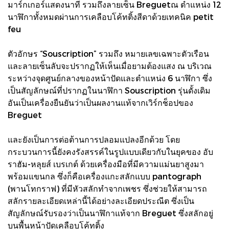
มาร์กเกอร์แสดงนาที รวมถึงลายเซ็น Breguetณ ตำแหน่ง 12
นาฬิกาทั้งหมดผ่านการเคลือบโค้ทติ้งสีดาด้วยเทคนิค petit
feu
ตัวอักษร “Souscription” รวมถึง หมายเลขเฉพาะตัวเรือน
และลายเซ็นลับจะปรากฏให้เห็นเมื่อยามต้องแสง ณ บริเวณ
ระหว่างจุดศูนย์กลางของหน้าปัดและตำแหน่ง 6 นาฬิกา ซึ่ง
เป็นสัญลักษณ์ที่ปรากฏในนาฬิกา Souscription รุ่นดั้งเดิม
อันเป็นเครื่องยืนยันว่าเป็นผลงานแท้จากเวิร์กช็อปของ
Breguet
และยังเป็นการต่อต้านการปลอมแปลงอีกด้วย โดย
กระบวนการนี้ยังคงรังสรรค์ในรูปแบบเดียวกับในยุคของ อับ
ราฮัม-หลุยส์ เบรเกต์ ด้วยเครื่องมือที่มีความแม่นยาสูงมา
พร้อมแขนกล ซึ่งก็คือเครื่องแกะสลักแบบ pantograph
(พานโทกราฟ) ที่มีหัวสลักทำจากเพชร ซึ่งช่วยให้สามารถ
สลักรายละเอียดเหล่านี้ได้อย่างละเอียดประณีต ซึ่งเป็น
สัญลักษณ์รับรองว่าเป็นนาฬิกาแท้จาก Breguet ซึ่งสลักอยู่
บนพื้นหน้าปัดเคลือบโค้ทติ้ง