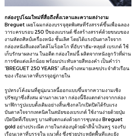
กล่องรูปโฉมใหม่ที่สื่อถึงทั้งเวลาและความสง่างาม
Breguet เผยโฉมกล่องบรรจุสุดพิเศษที่รังสรรค์ขึ้นเพื่อฉลอง
วาระครบรอบ 250 ปีของแบรนด์ ซึ่งสร้างสรรค์ด้วยขนบของ
งานหัตถศิลป์เครื่องหนัง ชั้นเลิศ โดยได้แรงบันดาลใจจาก
กล่องหนังสีแดงสไตล์โมร็อคโก ที่อับราฮัม-หลุยส์ เบรเกต์ ใช้
เก็บรักษาผลงาน ในอดีต กล่องใหม่นี้ ผลิตจากหนังลูกวัวที่ผ่าน
การขัดแต่งเล็กน้อย พร้อมประทับลายสีทองคํา เป็นคําว่า
“BREGUET 250 YEARS” เคียงข้างหมายเลขประจําตัวเรือน
ของ เรือนเวลาที่บรรจุอยู่ภายใน
รูปทรงโค้งมนที่ดูนุ่มนวลนี้ออกแบบขึ้นจากความงามเชิง
ปรัชญาซึ่งสั่งสม ผ่านกาลเวลา กล่องนี้จึงแตกต่างจากกล่อง
นาฬิการูปแบบดั้งเดิมอย่างสิ้นเชิงกลไกเปิดปิดได้รับแรง
บันดาลใจจากเทคนิคในสมัยของเบรเกต์ ใช้งานง่ายด้วยปุ่ม
เปิดปิดที่เรียบหรู บานพับตกแต่งด้วยการชุบทอง Breguet
gold อย่างประณีต ภายในกล่องบุด้วยผ้าสีนํ้าเงินหรู รองรับ
เรือนเวลาที่บรรจุใน แนวตั้ง ซึ่งช่วยประหยัดพื้นทีและยัง