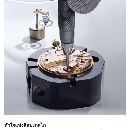
หัวใจแห่งศิลปะกลไก