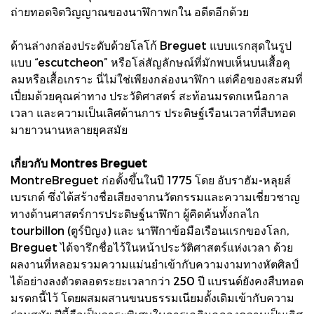
ถ่ายทอดจิตวิญญาณของนาฬิกาพกใน อดีตอีกด้วย
ด้านล่างกล่องประดับด้วยโลโก้ Breguet แบบแรกสุดในรูป
แบบ “escutcheon” หรือโล่สัญลักษณ์ที่มักพบเห็นบนเสื้อคุ
ลมหรือเสื้อเกราะ นี่ไม่ใช่เพียงกล่องนาฬิกา แต่คือของสะสมที่
เปี่ยมด้วยคุณค่าทาง ประวัติศาสตร์ สะท้อนมรดกเหนือกาล
เวลา และความเป็นเลิศด้านการ ประดิษฐ์เรือนเวลาที่สืบทอด
มายาวนานหลายยุคสมัย
เกี่ยวกับ Montres Breguet
MontreBreguet ก่อตั้งขึ้นในปี 1775 โดย อับราฮัม-หลุยส์
เบรเกต์ ซึ่งได้สร้างชื่อเสียงจากนวัตกรรมและความเชี่ยวชาญ
ทางด้านศาสตร์การประดิษฐ์นาฬิกา ผู้คิดค้นทั้งกลไก
tourbillon (ตูร์บิญง) และ นาฬิกาข้อมือเรือนแรกของโลก,
Breguet ได้จารึกชื่อไว้ในหน้าประวัติศาสตร์แห่งเวลา ด้วย
ผลงานที่หลอมรวมความแม่นยำเข้ากับความงามทางหัตศิลป์
ได้อย่างลงตัวตลอดระยะเวลากว่า 250 ปี แบรนด์ยังคงสืบทอด
มรดกนี้ไว้ โดยผสมผสานขนบธรรมเนียมดั้งเดิมเข้ากับความ