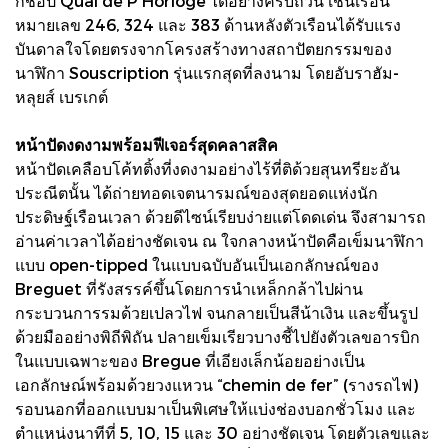
กชอป Quai de P'Horloge ได้อย่างครบถ้วน เช่นเรือน
หมายเลข 246, 324 และ 383 ด้านหลังตัวเรือนได้รับแรง
บันดาลใจโดยตรงจากโครงสร้างทางสถาปัตยกรรมของ
นาฬิกา Souscription รุ่นแรกสุดที่ลงนาม โดยอับราฮัม-
หลุยส์ เบรเกต์
หน้าปัดงดงามพร้อมฟีเจอร์สุดคลาสสิค
หน้าปัดเคลือบโค้ทติ้งที่งดงามอย่างไร้ที่ติด้วยสุนทรียะอัน
ประณีตนั้น ได้ถ่ายทอดเจตนารมณ์ของสุดยอดแห่งนัก
ประดิษฐ์เรือนเวลา ด้วยดีไซน์เรียบง่ายแต่โดดเด่น จึงสามารถ
อ่านค่าเวลาได้อย่างชัดเจน ณ ใจกลางหน้าปัดคือเข็มนาฬิกา
แบบ open-tipped ในแบบฉบับอันเป็นเอกลักษณ์ของ
Breguet ที่รังสรรค์ขึ้นโดยการนำเหล็กกล้าไปผ่าน
กระบวนการรมด้วยเปลวไฟ จนกลายเป็นสีน้าเงิน และขึ้นรูป
ด้วยมืออย่างพิถีพิถัน ปลายเข็มเรียวบางชี้ไปยังตัวเลขอารบิก
ในแบบเฉพาะของ Bregue ที่เอียงเล็กน้อยอย่างเป็น
เอกลักษณ์พร้อมด้วยวงแหวน “chemin de fer” (รางรถไฟ)
รอบนอกที่ออกแบบมาเป็นพิเศษให้แบ่งช่องบอกชั่วโมง และ
ตำแหน่งนาทีที่ 5, 10, 15 และ 30 อย่างชัดเจน โดยตัวเลขและ