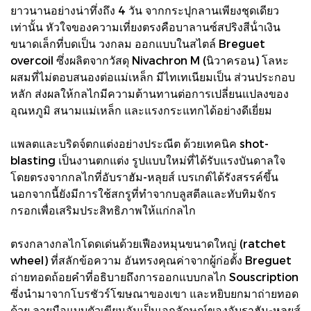
ยาวนานอย่างน่าทึ่งถึง 4 วัน จากกระปุกลานเพียงชุดเดียว
เท่านั้น หัวใจของความเที่ยงตรงคือบาลานซ์สปริงสีน้ําเงิน
ขนาดเล็กที่บดเป็น วงกลม ออกแบบในสไตล์ Breguet
overcoil ซึ่งผลิตจากวัสดุ Nivachron M (นิวาครอน) โลหะ
ผสมที่ไม่ตอบสนองต่อแม่เหล็ก มีไทเทเนียมเป็น ส่วนประกอบ
หลัก ส่งผลให้กลไกมีความต้านทานต่อการเปลี่ยนแปลงของ
อุณหภูมิ สนามแม่เหล็ก และแรงกระแทกได้อย่างดีเยี่ยม
แพลตและบริดจ์ตกแต่งอย่างประณีต ด้วยเทคนิค shot-
blasting เป็นงานตกแต่ง รูปแบบใหม่ที่ได้รับแรงบันดาลใจ
โดยตรงจากกลไกที่อับราฮัม-หลุยส์ เบรเกต์ได้รังสรรค์ขึ้น
นอกจากนี้ยังมีการใช้สกรูที่ทําจากบลูสตีลและทับทิมจักร
กรอกเพื่อเสริมประสิทธิภาพให้แก่กลไก
ตรงกลางกลไกโดดเด่นด้วยเฟืองหมุนขนาดใหญ่ (ratchet
wheel) ที่สลักข้อความ อันทรงคุณค่าจากผู้ก่อตั้ง Breguet
ถ่ายทอดถ้อยคําที่อธิบายถึงการออกแบบกลไก Souscription
ซึ่งนํามาจากโบรชัวร์โฆษณาของเขา และหยิบยกมาถ่ายทอด
ด้วย ลายมือแบบตัวเขียนอันเป็นเอกลักษณ์ของอับราฮัม-หลุยส์