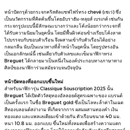
หน้าปัดกรุด้วยกระจกคริสตัลแซฟไฟร์ทรง chevé (เชเว่) ซึ่ง
เป็นนวัตกรรมที่คิดค้นขึ้นโดยอับราฮัม-หลุยส์ เบรเกต์ เช่นกัน
กระจกรูปแบบนี้มีลักษณะบางกว่าและโค้งน้อยกว่ากระจกที่
ได้รับความนิยมในยุคนั้น โดยมีพื้นผิวค่อนข้างเรียบโค้งลาด
ไปบรรจบกับขอบตัวเรือน จึงผสานเข้ากับตัวเรือนได้อย่าง
กลมกลืน นับเป็นแนวทางที่ล้ำหน้าในยุคนั้น โดยรูปทรงอัน
เป็นเอกลักษณ์นี้ เช่นเดียวกับตัวเลขและเข็มนาฬิกาทรง
Breguet ได้กลายมาเป็นหนึ่งในองค์ประกอบทางภาษาทาง
ศิลป์ของนาฬิการ่วมสมัยจวบจนปัจจุบัน
หน้าปัดทองที่ออกแบบขึ้นใหม่
สําหรับนาฬิการุ่น Classique Souscription 2025 นั้น
Breguet ได้เปิดตัววัสดุทองอัลลอยด์สูตรเฉพาะของ แบรนด์
เป็นครั้งแรก ในชื่อ Breguet gold ซึ่งเป็นโลหะล้ําค่าในเฉด
สีทองบลอนด์สง่างาม ที่เกิดจากการ ผสมผสานทองคํา เงิน
ทองแดง และแพลเลเดียมเข้าด้วยกัน ตัวเรือนขนาด 40 มม.
หนา 10.8 มม. ออกแบบ ขึ้นใหม่ทั้งหมดเพื่อสร้างความแตก