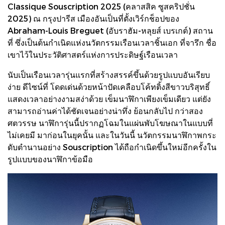
Classique Souscription 2025 (คลาสสิค ซูสคริปชั่น
2025) ณ กรุงปารีส เมืองอันเป็นที่ตั้งเวิร์กช็อปของ
Abraham-Louis Breguet (อับราฮัม-หลุยส์ เบรเกต์) สถาน
ที่ ซึ่งเป็นต้นกําเนิดแห่งนวัตกรรมเรือนเวลาชิ้นเอก ที่จารึก ชื่อ
เขาไว้ในประวัติศาสตร์แห่งการประดิษฐ์เรือนเวลา
นับเป็นเรือนเวลารุ่นแรกที่สร้างสรรค์ขึ้นด้วยรูปแบบอันเรียบ
ง่าย ดีไซน์ที่ โดดเด่นด้วยหน้าปัดเคลือบโค้ทติ้งสีขาวบริสุทธิ์
แสดงเวลาอย่างงามสง่าด้วย เข็มนาฬิกาเพียงเข็มเดียว แต่ยัง
สามารถอ่านค่าได้ชัดเจนอย่างน่าทึ่ง ย้อนกลับไป กว่าสอง
ศตวรรษ นาฬิการุ่นนี้ปรากฏโฉมในแผ่นพับโฆษณาในแบบที่
ไม่เคยมี มาก่อนในยุคนั้น และในวันนี้ นวัตกรรมนาฬิกาพกระ
ดับตํานานอย่าง Souscription ได้ถือกําเนิดขึ้นใหม่อีกครั้งใน
รูปแบบของนาฬิกาข้อมือ