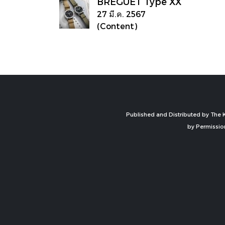
BREGUET Type XX
27 มี.ค. 2567
(Content)
Published and Distributed by The K
by Permissio