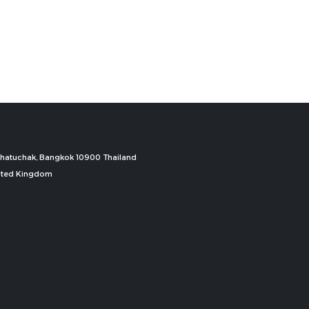
, Chatuchak, Bangkok 10900 Thailand
nited Kingdom