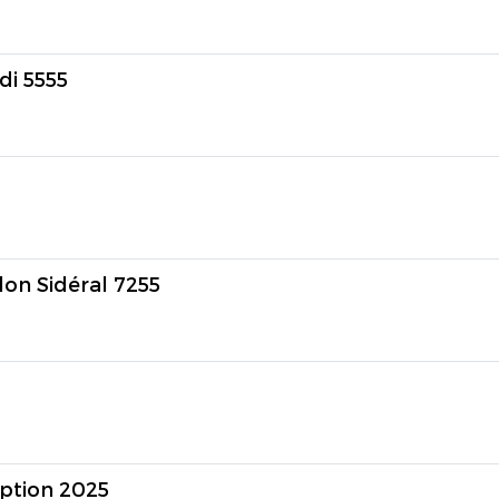
i 5555
on Sidéral 7255
ption 2025