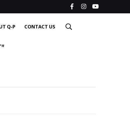
UT Q-P
CONTACT US
T"