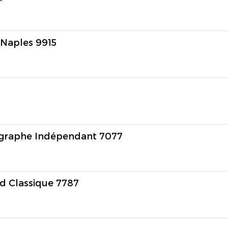
Naples 9915
graphe Indépendant 7077
d Classique 7787