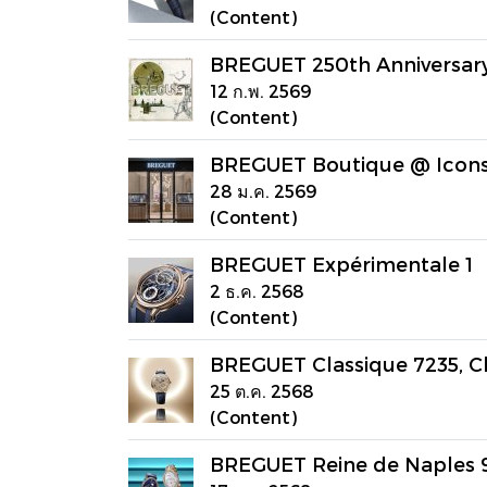
(Content)
BREGUET 250th Anniversary
12 ก.พ. 2569
(Content)
BREGUET Boutique @ Icon
28 ม.ค. 2569
(Content)
BREGUET Expérimentale 1
2 ธ.ค. 2568
(Content)
BREGUET Classique 7235, C
25 ต.ค. 2568
(Content)
BREGUET Reine de Naples 