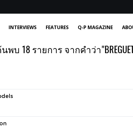
INTERVIEWS
FEATURES
Q-P MAGAZINE
ABO
้นพบ 18 รายการ จากคำว่า"BREGUE
odels
ion