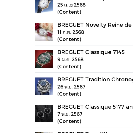
25 เม.ย 2568
(Content)
BREGUET Novelty Reine de 
11 ก.พ. 2568
(Content)
BREGUET Classique 7145
9 ม.ค. 2568
(Content)
BREGUET Tradition Chrono
26 พ.ย. 2567
(Content)
BREGUET Classique 5177 an
7 พ.ย. 2567
(Content)